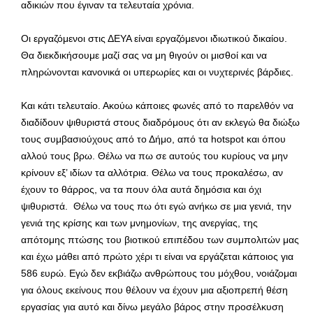
αδικιών που έγιναν τα τελευταία χρόνια.
Οι εργαζόμενοι στις ΔΕΥΑ είναι εργαζόμενοι ιδιωτικού δικαίου.
Θα διεκδικήσουμε μαζί σας να μη θιγούν οι μισθοί και να
πληρώνονται κανονικά οι υπερωρίες και οι νυχτερινές βάρδιες.
Και κάτι τελευταίο. Ακούω κάποιες φωνές από το παρελθόν να
διαδίδουν ψιθυριστά στους διαδρόμους ότι αν εκλεγώ θα διώξω
τους συμβασιούχους από το Δήμο, από τα hotspot και όπου
αλλού τους βρω. Θέλω να πω σε αυτούς του κυρίους να μην
κρίνουν εξ’ ιδίων τα αλλότρια. Θέλω να τους προκαλέσω, αν
έχουν το θάρρος, να τα πουν όλα αυτά δημόσια και όχι
ψιθυριστά. Θέλω να τους πω ότι εγώ ανήκω σε μια γενιά, την
γενιά της κρίσης και των μνημονίων, της ανεργίας, της
απότομης πτώσης του βιοτικού επιπέδου των συμπολιτών μας
και έχω μάθει από πρώτο χέρι τι είναι να εργάζεται κάποιος για
586 ευρώ. Εγώ δεν εκβιάζω ανθρώπους του μόχθου, νοιάζομαι
για όλους εκείνους που θέλουν να έχουν μια αξιοπρεπή θέση
εργασίας για αυτό και δίνω μεγάλο βάρος στην προσέλκυση