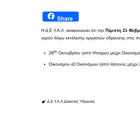
Share
Η Δ.Ε.Υ.Α.Λ. ανακοινώνει ότι την
Πέμπτη 21 Φεβ
νερού λόγω εκτέλεσης εργασιών ύδρευσης στις 
ης
28
Οκτωβρίου (από Ηπείρου μέχρι Οικονόμο
Οικονόμου εξ Οικονόμων (από Ιάσονος μέχρι 
Δ.Ε.Υ.Α.Λ
Διακοπή
Ύδρευση