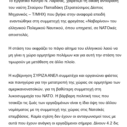
Το Εργατικό Κέντρο Ν. Λάρισας, χαιρετίζει τη δίκαιη αντίδραση
του ναύτη Σταύρου Παπαδάκη (Στρατεύσιμος Δίοπος
Μηχανικός – Τ/ΜΗΧ) που βγήκε στην αναφορά επειδή
εναντιώθηκε στη συμμετοχή της φρεγάτας «Ναβαρίνον» του
ελληνικού Πολεμικού Ναυτικού, όπου υπηρετεί, σε ΝΑΤΟικές
αποστολές.
Η στάση του εκφράζει το πάγιο αίτημα του ελληνικού λαού να
μη γίνει η χώρα ορμητήριο πολέμων και για αυτή την στάση τον
τιμωρούν με μετάθεση σε άλλο πλοίο.
Η κυβέρνηση ΣΥΡΙΖΑ ΑΝΕΛ συμμετέχει και οργανώνει φιέστες
και πανηγύρια για την μετατροπή της χώρας σε ορμητήριο των
αμερικανονατοϊκών, για τη βαθύτερη συμμετοχή στη
λυκοσυμμαχία του ΝΑΤΟ. Η βάρβαρη πολιτική τους που
τσακίζει τις ζωές των εργαζομένων είναι η ίδια όψη του άλλου
νομίσματος με τη συμμετοχή της χώρας στις Νατοϊκές
επεμβάσεις. Καμία σχέση δεν έχουν οι ανταγωνισμοί τους με
αυτά που έχουν ανάγκη οι εργαζόμενοι σήμερα. Δίνουν 4.2 δις