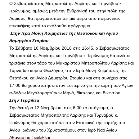
Ο Σεβασμιώτατος Μητροπολίτης Λαρίσης και Τυρνάβου κ.
Ιερώνυμος, αμέσως μετά την Ενθρόνισή του στην πόλη της
Λάρισας, θα πραγματοποιήσει μια σειρά από ποιμαντικές
επισκέψεις κατά το ακόλουθο πρόγραμμα:
Στην Ιερά Μονή Κοιμήσεως της Θεοτόκου και Αγίου
Δημητρίου Στομίου
Το Σάββατο 10 Νοεμβρίου 2018 στις 16:45, ο Σεβασμιώτατος
Μητροπολίτης Λαρίσης και Τυρνάβου κ. Ιερώνυμος θα τελέσει
τρισάγιο στον τάφο του Μακαριστού Μητροπολίτου Λαρίσης και
Τυρνάβου κυρού Θεολόγου, στην Ιερά Μονή Κοιμήσεως της
Θεοτόκου και Αγίου Δημητρίου Στομίου και στη συνέχεια στις
17:00 θα χοροστατήσει στον Εσπερινό για την εορτή των Αγίων
ενδόξων Μεγαλομαρτύρων Μηνά, Βίκτωρος και Βικεντίου.
Στην Τερψιθέα
Την Δευτέρα 12 Νοεμβρίου, στις 6:00 το απόγευμα, ο
Σεβασμιώτατος Μητροπολίτης Λαρίσης και Τυρνάβου κ.
Ιερώνυμος θα χοροστατήσει στον Εσπερινό της εορτής του
Αγίου Ιωάννου του Χρυσοστόμου, στον Ιερό Ναό Αγίου
Αθανασίου Τερψιθέας.