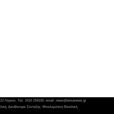
222 Λάρισα, Τηλ: 2410 259100, email:
news@larisanews.gr
ιλική, Διευθύντιρα Σύνταξης: Μπαλαμπάνη Βασιλική.