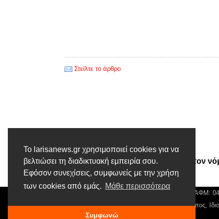
Στείλτε το άρθρο
Προηγούμενο άρθρο
Το larisanews.gr χρησιμοποιεί cookies για να
Μάξιμος: Θα καταργήσουμε τον νό
βελτιώσει τη διαδικτυακή εμπειρία σου.
Εφόσον συνεχίσεις, συμφωνείς με την χρήση
Κατρούγκαλου
των cookies από εμάς.
Μάθε περισσότερα
© Larisa News | Διακριτικός Τίτλος: Orion Media, ΑΦΜ: 
Αρ. Γεμή: 018804431000, Νόμιμος Εκπρόσωπος, Ιδιο
Συμφωνώ