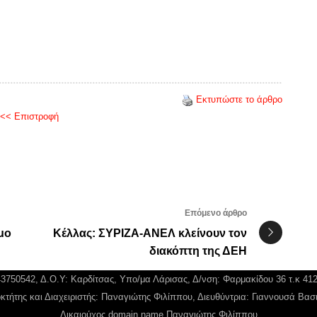
Εκτυπώστε το άρθρο
<< Επιστροφή
Επόμενο άρθρο
μο
Κέλλας: ΣΥΡΙΖΑ-ΑΝΕΛ κλείνουν τον
διακόπτη της ΔΕΗ
043750542, Δ.Ο.Υ: Καρδίτσας, Υπο/μα Λάρισας, Δ/νση: Φαρμακίδου 36 τ.κ 41
κτήτης και Διαχειριστής: Παναγιώτης Φιλίππου, Διευθύντρια: Γιαννουσά Βασ
Δικαιούχος domain name Παναγιώτης Φιλίππου