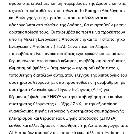
αφορά στις επιλέξιμες και μη παρεμβάσεις της Δράσης και στις
σχετικές προϋποθέσεις που τίθενται. Τα Κριτήρια Αξιολόγησης
και Επιλογής για τις προτάσεις που υποβάλλονται και
αξιολογούνται στο πλαίσιο της Δράσης, θα αναρτηθούν με την
οριστικοποίησή τους. Οι παρεμβάσεις πρέπει να προκύπτουν
από τη Μελέτη Ενεργειακής Απόδοσης ή/και το Πιστοποιητικό
Ενεργειακής Απόδοσης (ΠΕΑ). Συνοπτικά, επιλέξιμες
παρεμβάσεις είναι: αντικαταστάσεις εξωτερικών κουφωμάτων,
θερμομόνωση στο κτιριακό κέλυφος, αναβάθμιση συστήματος
κλιματισμού (ψύξης – θέρμανσης – αερισμού) κάθε τύπου,
τοποθέτηση διατάξεων αυτομάτου ελέγχου της λειτουργίας του
συστήματος θέρμανσης, υπό προϋποθέσεις η αναβάθμιση με
συστήματα Ανανεώσιμων Πηγών Ενέργειας (ΑΠΕ) για
θέρμανση/ ψύξη και ΣΗΘΥΑ για την υποβοήθηση του κυρίως
συστήματος θέρμανσης / ψύξης / ΖΝΧ, με την αξιοποίηση
ανανεώσιμης πηγής ενέργειας ή συστήματος συμπαραγωγής
ηλεκτρισμού και θερμότητας υψηλής απόδοσης (ΣΗΘΥΑ)
καθώς και άλλες Δράσεις Προώθησης της Αυτοπαραγωγής από
ΑΠΕ που δεν αφορούν σε εμπορική εκμετάλλευση. Επίσης, η