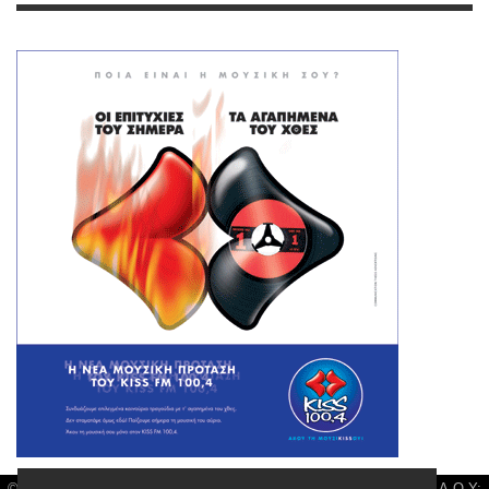
© Larisa News | Διακριτικός Τίτλος: Orion Media, ΑΦΜ: 043750542, Δ.Ο.Υ: