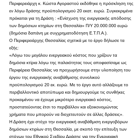
Περιφερειάρχη κ. Κώστα Αγοραστού εκδόθηκε η πρόσκληση της
εν λόγω δράσης προϋπολογισμού 20 εκατ. ευρώ. Συγκεκριμένα
πρόκειται για τη Δράση : «Ενίσχυση της ενεργειακής απόδοσης
των δημόσιων κτηρίων στη Θεσσαλία» Π/Υ 20.000.000 ευρώ
(δημόσια δαπάνη με συγχρηματοδότηση Ε.Τ.Π.Α.).
Ο Περιφερειάρχης Θεσσαλίας σχετικά με το έργο δήλωσε τα
εξής:
«Λόγω του μεγάλου ενεργειακού κόστος που χρίζουν τα
δημόσια κτίρια λόγω της παλαιότητας τους αποφασίσαμε ως
Περιφέρεια Θεσσαλίας να προχωρήσουμε στην υλοποίηση του
έργου της ενεργειακής αναβάθμισης συνολικού
προϋπολογισμού 20 εκ. ευρώ. Με το έργο αυτό αλλάζουμε το
περιβαλλοντικό αποτύπωμα και δημιουργούμε τις συνθήκες
προκειμένου να έχουμε μικρότερο ενεργειακό κόστος,
προστατεύοντας έτσι το περιβάλλον και εξοικονομώντας
χρήματα που μπορούν να διοχετευτούν σε άλλες δράσεις».
Η Δράση έχει στόχο την ενεργειακή αναβάθμιση ενεργοβόρων
δημόσιων κτιρίων στη Θεσσαλία, με σκοπό την επίτευξη των
στόχων του Εθνικού Σχεδίου Δράσης για την Ενεργειακή