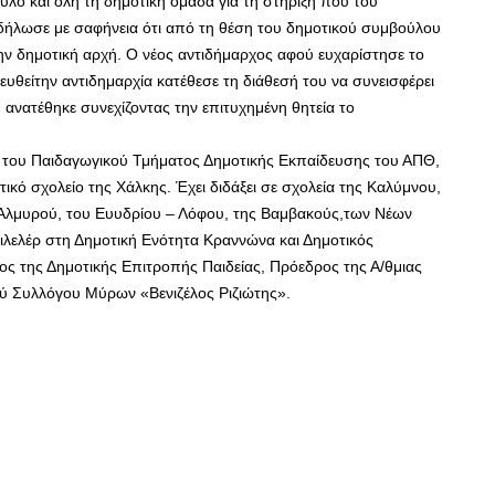
ο και όλη τη δημοτική ομάδα για τη στήριξη που του
ι δήλωσε με σαφήνεια ότι από τη θέση του δημοτικού συμβούλου
ην δημοτική αρχή. Ο νέος αντιδήμαρχος αφού ευχαρίστησε το
ευθείτην αντιδημαρχία κατέθεσε τη διάθεσή του να συνεισφέρει
υ ανατέθηκε συνεχίζοντας την επιτυχημένη θητεία το
ς του Παιδαγωγικού Τμήματος Δημοτικής Εκπαίδευσης του ΑΠΘ,
ικό σχολείο της Χάλκης. Έχει διδάξει σε σχολεία της Καλύμνου,
υ Αλμυρού, του Ευυδρίου – Λόφου, της Βαμβακούς,των Νέων
Κιλελέρ στη Δημοτική Ενότητα Κραννώνα και Δημοτικός
ος της Δημοτικής Επιτροπής Παιδείας, Πρόεδρος της Α/θμιας
ού Συλλόγου Μύρων «Βενιζέλος Ριζιώτης».