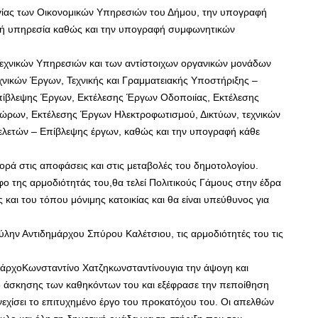
ργίας των Οικονομικών Υπηρεσιών του Δήμου, την υπογραφή
ική υπηρεσία καθώς και την υπογραφή συμφωνητικών
 Τεχνικών Υπηρεσιών και των αντίστοιχων οργανικών μονάδων
χνικών Έργων, Τεχνικής και Γραμματειακής Υποστήριξης –
Επίβλεψης Έργων, Εκτέλεσης Έργων Οδοποιίας, Εκτέλεσης
ώρων, Εκτέλεσης Έργων Ηλεκτροφωτισμού, Δικτύων, τεχνικών
λετών – Επίβλεψης έργων, καθώς και την υπογραφή κάθε
ρά στις αποφάσεις και στις μεταβολές του δημοτολογίου.
ο της αρμοδιότητάς του,θα τελεί Πολιτικούς Γάμους στην έδρα
και του τόπου μόνιμης κατοικίας και θα είναι υπεύθυνος για
λην Αντιδημάρχου Σπύρου Καλέτσιου, τις αρμοδιότητές του τις
άρχοΚωνσταντίνο Χατζηκωνσταντίνουγια την άψογη και
 άσκησης των καθηκόντων του και εξέφρασε την πεποίθηση
νεχίσει το επιτυχημένο έργο του προκατόχου του. Οι απελθών