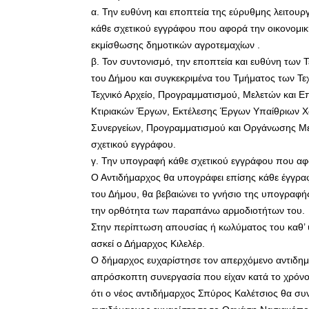
α. Την ευθύνη και εποπτεία της εύρυθμης λειτου
κάθε σχετικού εγγράφου που αφορά την οικονομ
εκμίσθωσης δημοτικών αγροτεμαχίων .
β. Τον συντονισμό, την εποπτεία και ευθύνη των
του Δήμου και συγκεκριμένα του Τμήματος των Τε
Τεχνικό Αρχείο, Προγραμματισμού, Μελετών και 
Κτιριακών Έργων, Εκτέλεσης Έργων Υπαίθριων Χ
Συνεργείων, Προγραμματισμού και Οργάνωσης Με
σχετικού εγγράφου.
γ. Την υπογραφή κάθε σχετικού εγγράφου που αφο
Ο Αντιδήμαρχος θα υπογράφει επίσης κάθε έγγραφ
του Δήμου, θα βεβαιώνει το γνήσιο της υπογραφής 
την ορθότητα των παραπάνω αρμοδιοτήτων του.
Στην περίπτωση απουσίας ή κωλύματος του καθ’ ύ
ασκεί ο Δήμαρχος Κιλελέρ.
Ο δήμαρχος ευχαρίστησε τον απερχόμενο αντιδημ
απρόσκοπτη συνεργασία που είχαν κατά το χρόνο
ότι ο νέος αντιδήμαρχος Σπύρος Καλέτσιος θα συ