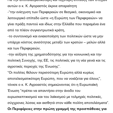
αυτών ο κ. Κ. Αγοραστός έκρινε απαραίτητη
-“την ενίσχυση των Περιφερειών σε θεσμικό, οικονομικό και
λειτουργικό επίπεδο ώστε «η Ευρώπη των Περιφερειών» να
γίνει πράξη παντού και ιδίως στην Ελλάδα που παραμένει ένα
από τα πλέον συγκεντρωτικά κράτη,
-το συντονισμό και ενιαιοποίηση των πολιτικών ώστε να μην
υπάρχει κόστος ανισότητας μεταξύ των κρατών – μελών αλλά
και των Περιφερειών,
-την αύξηση της χρηματοδότησης για την κοινωνική και την
πολιτική Συνοχής, της ΕΕ, τις πολιτικές για τη νέα γενιά και τις
αγροτικές περιοχές της Ένωσης”.
“Οι πολίτες θέλουν περισσότερη Ευρώπη αλλά κυρίως
αποτελεσματικότερη Ευρώπη, που να νοιάζεται για όλους”,
τόνισε ο κ. Κ. Αγροαστός σημειώνοντας ότι η Ευρωπαϊκή
Ένωση “πρέπει να απαντήσει στην άνοδο του
ευρωσκεπτικισμού και του λαϊκισμού με τολμηρές πολιτικές,
σύγχρονες λύσεις και αισθητά στον κάθε πολίτη αποτελέσματα”.
Οι Περιφέρειες στην πρώτη γραμμή της προσπάθειας για