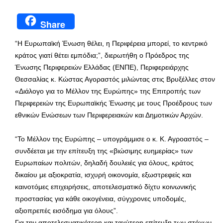
Share
“Η Ευρωπαϊκή Ένωση θέλει, η Περιφέρεια μπορεί, το κεντρικό
κράτος γιατί θέτει εμπόδια;”, διερωτήθη ο Πρόεδρος της
Ένωσης Περιφερειών Ελλάδας (ΕΝΠΕ), Περιφερειάρχης
Θεσσαλίας κ. Κώστας Αγοραστός μιλώντας στις Βρυξέλλες στον
«Διάλογο για το Μέλλον της Ευρώπης» της Επιτροπής των
Περιφερειών της Ευρωπαϊκής Ένωσης με τους Προέδρους των
εθνικών Ενώσεων των Περιφερειακών και Δημοτικών Αρχών.
“Το Μέλλον της Ευρώπης – υπογράμμισε ο κ. Κ. Αγροαστός –
συνδέεται με την επίτευξη της «βιώσιμης ευημερίας» των
Ευρωπαίων πολιτών, δηλαδή δουλειές για όλους, κράτος
δικαίου με αξιοκρατία, ισχυρή οικονομία, εξωστρεφείς και
καινοτόμες επιχειρήσεις, αποτελεσματικό δίχτυ κοινωνικής
προστασίας για κάθε οικογένεια, σύγχρονες υποδομές,
αξιοπρεπές εισόδημα για όλους”.
Για την αποτελεσματικότερη και ταχύτερη επίτευξη των στόχων