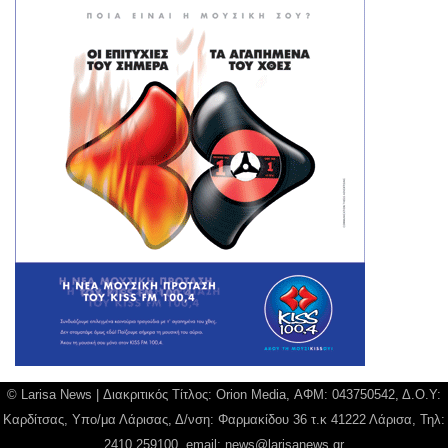
© Larisa News | Διακριτικός Τίτλος: Orion Media, ΑΦΜ: 043750542, Δ.Ο.Υ:
Καρδίτσας, Υπο/μα Λάρισας, Δ/νση: Φαρμακίδου 36 τ.κ 41222 Λάρισα, Τηλ:
2410 259100, email:
news@larisanews.gr