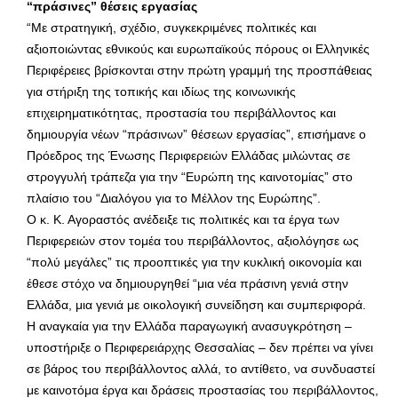
“πράσινες” θέσεις εργασίας
“Με στρατηγική, σχέδιο, συγκεκριμένες πολιτικές και
αξιοποιώντας εθνικούς και ευρωπαϊκούς πόρους οι Ελληνικές
Περιφέρειες βρίσκονται στην πρώτη γραμμή της προσπάθειας
για στήριξη της τοπικής και ιδίως της κοινωνικής
επιχειρηματικότητας, προστασία του περιβάλλοντος και
δημιουργία νέων “πράσινων” θέσεων εργασίας”, επισήμανε ο
Πρόεδρος της Ένωσης Περιφερειών Ελλάδας μιλώντας σε
στρογγυλή τράπεζα για την “Ευρώπη της καινοτομίας” στο
πλαίσιο του “Διαλόγου για το Μέλλον της Ευρώπης”.
Ο κ. Κ. Αγοραστός ανέδειξε τις πολιτικές και τα έργα των
Περιφερειών στον τομέα του περιβάλλοντος, αξιολόγησε ως
“πολύ μεγάλες” τις προοπτικές για την κυκλική οικονομία και
έθεσε στόχο να δημιουργηθεί “μια νέα πράσινη γενιά στην
Ελλάδα, μια γενιά με οικολογική συνείδηση και συμπεριφορά.
Η αναγκαία για την Ελλάδα παραγωγική ανασυγκρότηση –
υποστήριξε ο Περιφερειάρχης Θεσσαλίας – δεν πρέπει να γίνει
σε βάρος του περιβάλλοντος αλλά, το αντίθετο, να συνδυαστεί
με καινοτόμα έργα και δράσεις προστασίας του περιβάλλοντος,