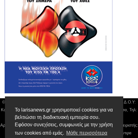
© Larisa News | Διακριτικός Τίτλος: Orion Media, ΑΦΜ: 043750542, Δ.Ο.Υ:
Το larisanews.gr χρησιμοποιεί cookies για να
Καρδίτσας, Υπο/μα Λάρισας, Δ/νση: Φαρμακίδου 36 τ.κ 41222 Λάρισα, Τηλ:
βελτιώσει τη διαδικτυακή εμπειρία σου.
2410 259100, email:
news@larisanews.gr
Εφόσον συνεχίσεις, συμφωνείς με την χρήση
Αρ. Γεμή: 018804431000, Νόμιμος Εκπρόσωπος, Ιδιοκτήτης και Διαχειριστής:
των cookies από εμάς.
Μάθε περισσότερα
Παναγιώτης Φιλίππου, Διευθύντρια: Γιαννουσά Βασιλική, Διευθύντιρα