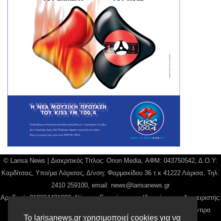
© Larisa News | Διακριτικός Τίτλος: Orion Media, ΑΦΜ: 043750542, Δ.Ο.Υ:
Καρδίτσας, Υπο/μα Λάρισας, Δ/νση: Φαρμακίδου 36 τ.κ 41222 Λάρισα, Τηλ:
2410 259100, email:
news@larisanews.gr
Αρ. Γεμή: 018804431000, Νόμιμος Εκπρόσωπος, Ιδιοκτήτης και Διαχειριστής:
Παναγιώτης Φιλίππου, Διευθύντρια: Γιαννουσά Βασιλική, Διευθύντιρα
Το larisanews.gr χρησιμοποιεί cookies για να