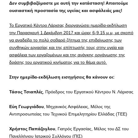
Δεν συμβιβαζόμαστε με αυτή την κατάσταση! Απαιτούμε
ουσιαστική προστασία της υγείας και ασφάλειάς μας!
Το Εργατικό Κέντρο Λάρισας διοργανώσει ημερίδα-εκδήλωση
την Παρασκευή 1 Δεκέμβρη 2017 και ώρες 6-9.15 μ.μ, με σκοπό
να αναδείξει το πολύ σοβαρό ζήτημα της επιδείνωσης των
συνθηκών εργασίας και της επίπτωσής τους στην υγεία και
ασφάλεια των εργαζομένων και της ανάγκης οργάνωσης της
δράσης του εργατικού κινήματος για το θέμα αυτό.
Στην ημερίδα-εκδήλωση εισηγήσεις θα κάνουν οι:
Τάσος Τσιαπλές
, Πρόεδρος του Εργατικού Κέντρου Ν. Λάρισας
Εύη Γεωργιάδου
, Μηχανικός Ασφάλειας, Μέλος της
Αντιπροσωπείας του Τεχνικού Επιμελητηρίου Ελλάδας (ΤΕΕ)
Χρήστος Παπάζογλου
, Γιατρός Εργασίας, Μέλος του ΔΣ του
Πανελλήνιου Ιατρικού Συλλόγου (ΠΙΣ)