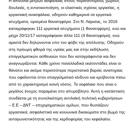
Η απουσία μέτρων ασφάλειας στους περισσότερους χώρους
δουλειάς, η εντατικοποίηση, οι ελαστικές σχέσεις εργασίας, η
εργασιακή ανασφάλεια, οδηγούν καθημερινά σε εργατικά
ατυχήματα, ορισμένα θανατηφόρα. Στο Ν. Λάρισας, το 2016
καταγράφηκαν 111 εργατικά ατυχήματα (1 θανατηφόρο), ενώ και
μέχρι 20/11/17 καταγράφηκαν άλλα 111 (4 θανατηφόρα), ενώ
αρκετά δεν δηλώνονται υπο τον φόβο της απόλυσης. Οδηγούν
στη πρόωρη φθορά της υγείας μας και στην εκδήλωση
επαγγελματικών ασθενειών που δεν καταγράφονται και δεν
αναγνωρίζονται. Κάθε χρόνο πανελλαδικά εκατοντάδες είναι οι
θάνατοι και ακόμα περισσότερα περιστατικά βαριάς αναπηρίας
που οφείλονται στον επαγγελματικό κίνδυνο και κρύβονται πίσω
από το χαρακτηρισμό κοινή νόσος. Το κεφάλαιο που είναι ο
μεγάλος ένοχος παραμένει στο απυρόβλητο. Αυτή η κατάσταση
συνδέεται με τη συνολικότερη αντιλαϊκή πολιτική κυβερνήσεων
– Ε.Ε – ΔΝΤ – επιχειρηματικών ομίλων, που θυσιάζουν
εργασιακά, ασφαλιστικά και κοινωνικά δικαιώματα στο βωμό της
ανταγωνιστικότητας και της κερδοφορίας του κεφαλαίου.