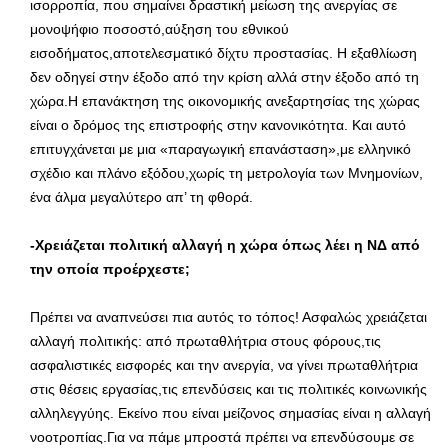
ισορροπία, που σημαίνει δραστική μείωση της ανεργίας σε
μονοψήφιο ποσοστό,αύξηση του εθνικού
εισοδήματος,αποτελεσματικό δίχτυ προστασίας. H εξαθλίωση
δεν οδηγεί στην έξοδο από την κρίση αλλά στην έξοδο από τη
χώρα.Η επανάκτηση της οικονομικής ανεξαρτησίας της χώρας
είναι ο δρόμος της επιστροφής στην κανονικότητα. Και αυτό
επιτυγχάνεται με μια «παραγωγική επανάσταση»,με ελληνικό
σχέδιο και πλάνο εξόδου,χωρίς τη μετρολογία των Μνημονίων,
ένα άλμα μεγαλύτερο απ’ τη φθορά.
-Χρειάζεται πολιτική αλλαγή η χώρα όπως λέει η ΝΔ από
την οποία προέρχεστε;
Πρέπει να αναπνεύσει πια αυτός το τόπος! Ασφαλώς χρειάζεται
αλλαγή πολιτικής: από πρωταθλήτρια στους φόρους,τις
ασφαλιστικές εισφορές και την ανεργία, να γίνει πρωταθλήτρια
στις θέσεις εργασίας,τις επενδύσεις και τις πολιτικές κοινωνικής
αλληλεγγύης. Εκείνο που είναι μείζονος σημασίας είναι η αλλαγή
νοοτροπίας.Για να πάμε μπροστά πρέπει να επενδύσουμε σε