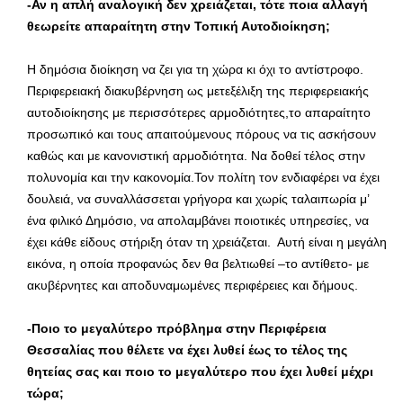
-Αν η απλή αναλογική δεν χρειάζεται, τότε ποια αλλαγή
θεωρείτε απαραίτητη στην Τοπική Αυτοδιοίκηση;
Η δημόσια διοίκηση να ζει για τη χώρα κι όχι το αντίστροφο.
Περιφερειακή διακυβέρνηση ως μετεξέλιξη της περιφερειακής
αυτοδιοίκησης με περισσότερες αρμοδιότητες,το απαραίτητο
προσωπικό και τους απαιτούμενους πόρους να τις ασκήσουν
καθώς και με κανονιστική αρμοδιότητα. Να δοθεί τέλος στην
πολυνομία και την κακονομία.Τον πολίτη τον ενδιαφέρει να έχει
δουλειά, να συναλλάσσεται γρήγορα και χωρίς ταλαιπωρία μ’
ένα φιλικό Δημόσιο, να απολαμβάνει ποιοτικές υπηρεσίες, να
έχει κάθε είδους στήριξη όταν τη χρειάζεται. Αυτή είναι η μεγάλη
εικόνα, η οποία προφανώς δεν θα βελτιωθεί –το αντίθετο- με
ακυβέρνητες και αποδυναμωμένες περιφέρειες και δήμους.
-Ποιο το μεγαλύτερο πρόβλημα στην Περιφέρεια
Θεσσαλίας που θέλετε να έχει λυθεί έως το τέλος της
θητείας σας και ποιο το μεγαλύτερο που έχει λυθεί μέχρι
τώρα;