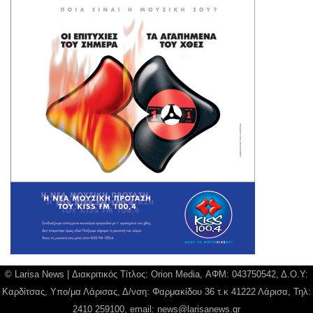
© Larisa News | Διακριτικός Τίτλος: Orion Media, ΑΦΜ: 043750542, Δ.Ο.Υ:
Καρδίτσας, Υπο/μα Λάρισας, Δ/νση: Φαρμακίδου 36 τ.κ 41222 Λάρισα, Τηλ:
2410 259100, email:
news@larisanews.gr