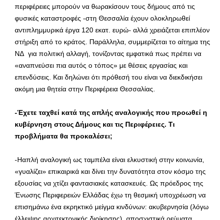
περιφέρειες μπορούν να θωρακίσουν τους δήμους από τις
φυσικές καταστροφές -στη Θεσσαλία έχουν ολοκληρωθεί
αντιπλημμυρικά έργα 120 εκατ. ευρώ- αλλά χρειάζεται επιπλέον
στήριξη από το κράτος. Παράλληλα, συμμερίζεται το αίτημα της
ΝΔ για πολιτική αλλαγή, τονίζοντας εμφατικά πως πρέπει να
«αναπνεύσει πια αυτός ο τόπος» με θέσεις εργασίας και
επενδύσεις. Και δηλώνει ότι πρόθεσή του είναι να διεκδικήσει
ακόμη μια θητεία στην Περιφέρεια Θεσσαλίας.
-Έχετε ταχθεί κατά της απλής αναλογικής που προωθεί η
κυβέρνηση στους Δήμους και τις Περιφέρειες. Τι
προβλήματα θα προκαλέσει;
-Hαπλή αναλογική ως ταμπέλα είναι ελκυστική στην κοινωνία,
«γυαλίζει» επικαιρικά και δίνει την δυνατότητα στον κόσμο της
εξουσίας να χτίζει φαντασιακές κατασκευές. Ως πρόεδρος της
Ένωσης Περιφερειών Ελλάδας έχω τη θεσμική υποχρέωση να
επισημάνω ένα εκρηκτικό μείγμα κινδύνων: ακυβερνησία (λόγω
έλλειψης αρχιτεκτονικής διοίκησης), αποσχιστικά ρεύματα,