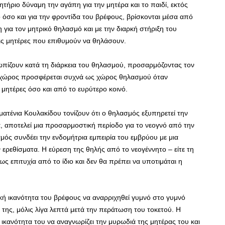
τήριο δύναμη την αγάπη για την μητέρα και το παιδί, εκτός
ό όσο και για την φροντίδα του βρέφους, βρίσκονται μέσα από
 για τον μητρικό θηλασμό και με την διαρκή στήριξη του
ις μητέρες που επιθυμούν να θηλάσουν.
τωπίζουν κατά τη διάρκεια του θηλασμού, προσαρμόζοντας τον
ος χώρος προσφέρεται συχνά ως χώρος θηλασμού όταν
 μητέρες όσο και από το ευρύτερο κοινό.
ματένια Κουλακίδου τονίζουν ότι ο θηλασμός εξυπηρετεί την
 αποτελεί μια προσαρμοστική περίοδο για το νεογνό από την
ός συνδέει την ενδομήτρια εμπειρία του εμβρύου με μια
ερεθίσματα. Η εύρεση της θηλής από το νεογέννητο – είτε τη
ως επιτυχία από το ίδιο και δεν θα πρέπει να υποτιμάται η
ική ικανότητα του βρέφους να αναρριχηθεί γυμνό στο γυμνό
 της, μόλις λίγα λεπτά μετά την περάτωση του τοκετού. Η
ικανότητα του να αναγνωρίζει την μυρωδιά της μητέρας του και