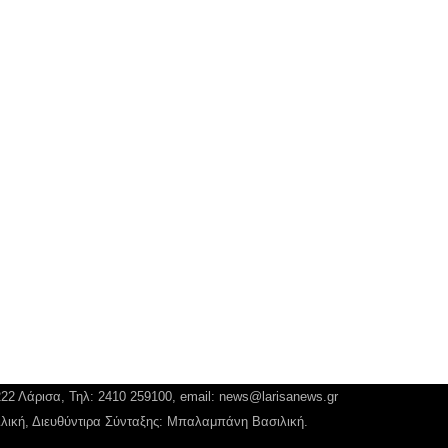
222 Λάρισα, Τηλ: 2410 259100, email:
news@larisanews.gr
ιλική, Διευθύντιρα Σύνταξης: Μπαλαμπάνη Βασιλική.