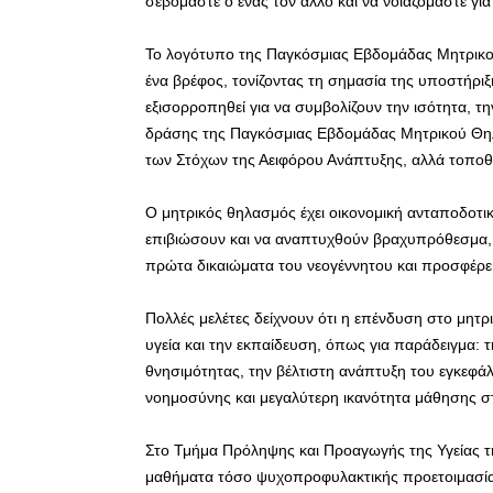
σεβόμαστε ο ένας τον άλλο και να νοιαζόμαστε γι
Το λογότυπο της Παγκόσμιας Εβδομάδας Μητρικού 
ένα βρέφος, τονίζοντας τη σημασία της υποστήριξ
εξισορροπηθεί για να συμβολίζουν την ισότητα, τη
δράσης της Παγκόσμιας Εβδομάδας Μητρικού Θηλασ
των Στόχων της Αειφόρου Ανάπτυξης, αλλά τοποθετ
Ο μητρικός θηλασμός έχει οικονομική ανταποδοτικότ
επιβιώσουν και να αναπτυχθούν βραχυπρόθεσμα,
πρώτα δικαιώματα του νεογέννητου και προσφέρει 
Πολλές μελέτες δείχνουν ότι η επένδυση στο μητρ
υγεία και την εκπαίδευση, όπως για παράδειγμα: 
θνησιμότητας, την βέλτιστη ανάπτυξη του εγκεφά
νοημοσύνης και μεγαλύτερη ικανότητα μάθησης στ
Στο Τμήμα Πρόληψης και Προαγωγής της Υγείας τ
μαθήματα τόσο ψυχοπροφυλακτικής προετοιμασία