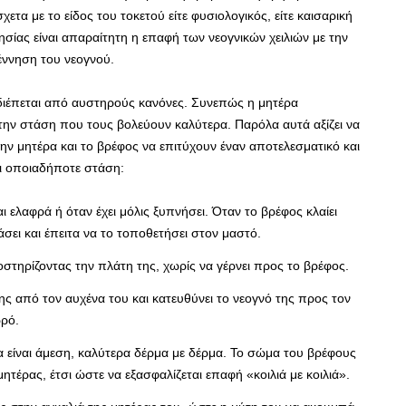
ετα με το είδος του τοκετού είτε φυσιολογικός, είτε καισαρική
ησίας είναι απαραίτητη η επαφή των νεογνικών χειλιών με την
έννηση του νεογνού.
διέπεται από αυστηρούς κανόνες. Συνεπώς η μητέρα
στην στάση που τους βολεύουν καλύτερα. Παρόλα αυτά αξίζει να
ην μητέρα και το βρέφος να επιτύχουν έναν αποτελεσματικό και
αι οποιαδήποτε στάση:
αι ελαφρά ή όταν έχει μόλις ξυπνήσει. Όταν το βρέφος κλαίει
σει και έπειτα να το τοποθετήσει στον μαστό.
οστηρίζοντας την πλάτη της, χωρίς να γέρνει προς το βρέφος.
ης από τον αυχένα του και κατευθύνει το νεογνό της προς τον
ωρό.
 είναι άμεση, καλύτερα δέρμα με δέρμα. Το σώμα του βρέφους
ητέρας, έτσι ώστε να εξασφαλίζεται επαφή «κοιλιά με κοιλιά».