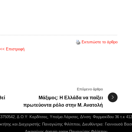
Εκτυπώστε το άρθρο
<< Επιστροφή
Επόμενο άρθρο
εί
Μάξιμος: Η Ελλάδα να παίξει
πρωτεύοντα ρόλο στην Μ. Ανατολή
043750542, Δ.Ο.Υ: Καρδίτσας, Υπο/μα Λάρισας, Δ/νση: Φαρμακίδου 36 τ.κ 41
κτήτης και Διαχειριστής: Παναγιώτης Φιλίππου, Διευθύντρια: Γιαννουσά Βασ
Δικαιούχος domain name Παναγιώτης Φιλίππου