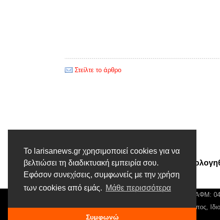
Στείλτε το άρθρο
Προηγούμενο άρθρο
Το larisanews.gr χρησιμοποιεί cookies για να
Κέλλας: Η κυβέρνηση να απολογηθ
βελτιώσει τη διαδικτυακή εμπειρία σου.
Εφόσον συνεχίσεις, συμφωνείς με την χρήση
για το καθεστώς ανομίας
των cookies από εμάς.
Μάθε περισσότερα
© Larisa News | Διακριτικός Τίτλος: Orion Media, ΑΦΜ: 
Αρ. Γεμή: 018804431000, Νόμιμος Εκπρόσωπος, Ιδιο
Συμφωνώ