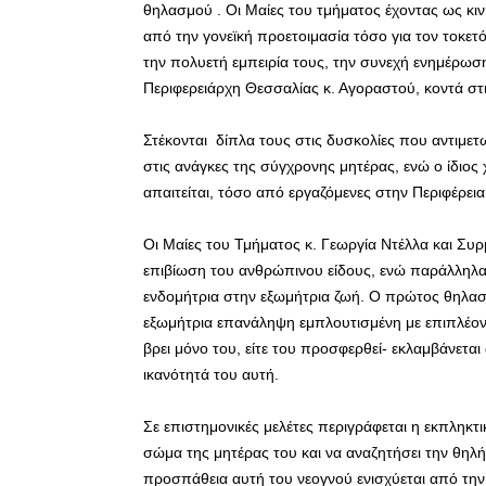
θηλασμού . Οι Μαίες του τμήματος έχοντας ως κινη
από την γονεϊκή προετοιμασία τόσο για τον τοκετ
την πολυετή εμπειρία τους, την συνεχή ενημέρωση
Περιφερειάρχη Θεσσαλίας κ. Αγοραστού, κοντά στ
Στέκονται δίπλα τους στις δυσκολίες που αντιμε
στις ανάγκες της σύγχρονης μητέρας, ενώ ο ίδι
απαιτείται, τόσο από εργαζόμενες στην Περιφέρεια
Οι Μαίες του Τμήματος κ. Γεωργία Ντέλλα και Συρ
επιβίωση του ανθρώπινου είδους, ενώ παράλληλα,
ενδομήτρια στην εξωμήτρια ζωή. Ο πρώτος θηλασμ
εξωμήτρια επανάληψη εμπλουτισμένη με επιπλέον 
βρει μόνο του, είτε του προσφερθεί- εκλαμβάνεται 
ικανότητά του αυτή.
Σε επιστημονικές μελέτες περιγράφεται η εκπληκτ
σώμα της μητέρας του και να αναζητήσει την θηλή
προσπάθεια αυτή του νεογνού ενισχύεται από την 