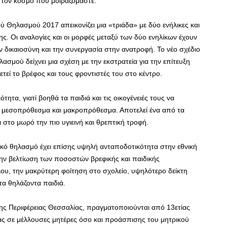
α τον κόσμο που μοιραζόμαστε.
Θηλασμού 2017 απεικονίζει μια «τριάδα» με δύο ενήλικες και
ης. Οι αναλογίες και οι μορφές μεταξύ των δύο ενηλίκων έχουν
ν δικαιοσύνη και την συνεργασία στην ανατροφή. Το νέο σχέδιο
μού δείχνει μια σχέση με την εκστρατεία για την επίτευξη
εί το βρέφος και τους φροντιστές του στο κέντρο.
ητα, γιατί βοηθά τα παιδιά και τις οικογένειές τους να
 μεσοπρόθεσμα και μακροπρόθεσμα. Αποτελεί ένα από τα
στο μωρό την πιο υγιεινή και θρεπτική τροφή.
ικό θηλασμό έχει επίσης υψηλή ανταποδοτικότητα στην εθνική
την βελτίωση των ποσοστών βρεφικής και παιδικής
λου, την μακρύτερη φοίτηση στο σχολείο, υψηλότερο δείκτη
α θηλάζοντα παιδιά.
ης Περιφέρειας Θεσσαλίας, πραγματοποιούνται από 13ετίας
ς σε μέλλουσες μητέρες όσο και προάσπισης του μητρικού