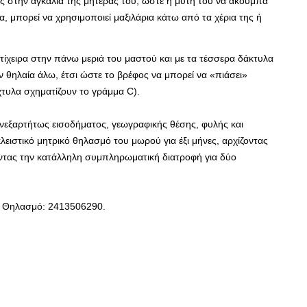
ος στην αγκαλιά της μητέρας του, ώστε η μύτη του να ακουμπά
α, μπορεί να χρησιμοποιεί μαξιλάρια κάτω από τα χέρια της ή
ντίχειρα στην πάνω μεριά του μαστού και με τα τέσσερα δάκτυλα
 θηλαία άλω, έτσι ώστε το βρέφος να μπορεί να «πιάσει»
χτυλα σχηματίζουν το γράμμα C).
 ανεξαρτήτως εισοδήματος, γεωγραφικής θέσης, φυλής και
ειστικό μητρικό θηλασμό του μωρού για έξι μήνες, αρχίζοντας
οντας την κατάλληλη συμπληρωματική διατροφή για δύο
ό Θηλασμό: 2413506290.