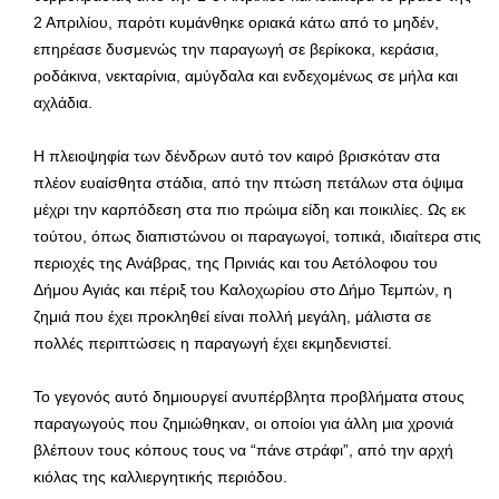
2 Απριλίου, παρότι κυμάνθηκε οριακά κάτω από το μηδέν,
επηρέασε δυσμενώς την παραγωγή σε βερίκοκα, κεράσια,
ροδάκινα, νεκταρίνια, αμύγδαλα και ενδεχομένως σε μήλα και
αχλάδια.
Η πλειοψηφία των δένδρων αυτό τον καιρό βρισκόταν στα
πλέον ευαίσθητα στάδια, από την πτώση πετάλων στα όψιμα
μέχρι την καρπόδεση στα πιο πρώιμα είδη και ποικιλίες. Ως εκ
τούτου, όπως διαπιστώνου οι παραγωγοί, τοπικά, ιδιαίτερα στις
περιοχές της Ανάβρας, της Πρινιάς και του Αετόλοφου του
Δήμου Αγιάς και πέριξ του Καλοχωρίου στο Δήμο Τεμπών, η
ζημιά που έχει προκληθεί είναι πολλή μεγάλη, μάλιστα σε
πολλές περιπτώσεις η παραγωγή έχει εκμηδενιστεί.
Το γεγονός αυτό δημιουργεί ανυπέρβλητα προβλήματα στους
παραγωγούς που ζημιώθηκαν, οι οποίοι για άλλη μια χρονιά
βλέπουν τους κόπους τους να “πάνε στράφι”, από την αρχή
κιόλας της καλλιεργητικής περιόδου.