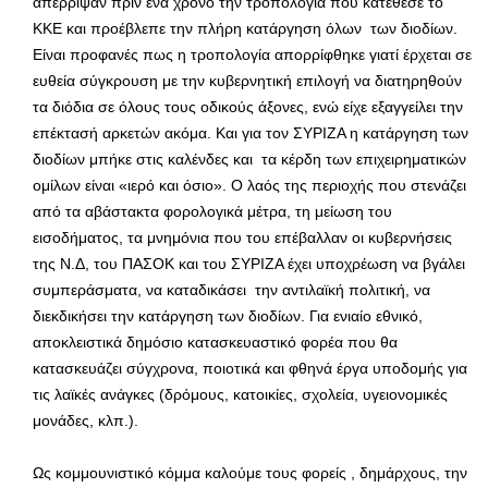
απέρριψαν πριν ένα χρόνο την τροπολογία που κατέθεσε το
ΚΚΕ και προέβλεπε την πλήρη κατάργηση όλων των διοδίων.
Είναι προφανές πως η τροπολογία απορρίφθηκε γιατί έρχεται σε
ευθεία σύγκρουση με την κυβερνητική επιλογή να διατηρηθούν
τα διόδια σε όλους τους οδικούς άξονες, ενώ είχε εξαγγείλει την
επέκτασή αρκετών ακόμα. Και για τον ΣΥΡΙΖΑ η κατάργηση των
διοδίων μπήκε στις καλένδες και τα κέρδη των επιχειρηματικών
ομίλων είναι «ιερό και όσιο». Ο λαός της περιοχής που στενάζει
από τα αβάστακτα φορολογικά μέτρα, τη μείωση του
εισοδήματος, τα μνημόνια που του επέβαλλαν οι κυβερνήσεις
της Ν.Δ, του ΠΑΣΟΚ και του ΣΥΡΙΖΑ έχει υποχρέωση να βγάλει
συμπεράσματα, να καταδικάσει την αντιλαϊκή πολιτική, να
διεκδικήσει την κατάργηση των διοδίων. Για ενιαίο εθνικό,
αποκλειστικά δημόσιο κατασκευαστικό φορέα που θα
κατασκευάζει σύγχρονα, ποιοτικά και φθηνά έργα υποδομής για
τις λαϊκές ανάγκες (δρόμους, κατοικίες, σχολεία, υγειονομικές
μονάδες, κλπ.).
Ως κομμουνιστικό κόμμα καλούμε τους φορείς , δημάρχους, την