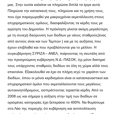
μας. Στην ουσία καλείται να πληρώσει διπλά τα έργα αυτά.
Πληρώνει την κατασκευή τους, πληρώνει και τη χρήση τους,
που έχει παραχωρηθεί για μακροχρόνια εκμετάλλευση στους
επιχειρηματικούς ομίλους, διασφαλίζοντας τα κέρδη τους με
εγγύηση του Δημοσίου. Η πρόκληση γίνεται ακόμη μεγαλύτερη
με τη συνεχή διεύρυνση των διοδίων με νέους σταθμούς(ένας
από αυτούς είναι και των Τεμπών ) και με τις αυξήσεις που
έχουν επιβληθεί και που προβλέπονται για το μέλλον. Η
συγκυβέρνηση ΣΥΡΙΖΑ – ΑΝΕΛ, παίρνοντας τη σκυτάλη από
την προηγούμενη κυβέρνηση Ν.Δ.-ΠΑΣΟΚ, όχι μόνο διατηρεί
τους υπάρχοντες σταθμούς διοδίων σε όλη τη χώρα αλλά τους
επεκτείνει. Εξακολουθεί να έχει σε πλήρη ισχύ το χαράτσι των
διοδίων, όπου οι μόνοι κερδισμένοι είναι οι κατασκευαστικοί και
επιχειρηματικοί όμιλοι που εκμεταλλεύονται τους μεγάλους
αυτοκινητόδρομους, εισπράττοντας τεραστία κέρδη. Από το
2008 ως και σήμερα η αύξηση στην τιμή των διοδίων σε
ορισμένες κατηγορίες έχει ξεπεράσει το 400%. Να θυμίσουμε
στο Λάο της περιοχής ότι κυβέρνηση και αντιπολίτευση