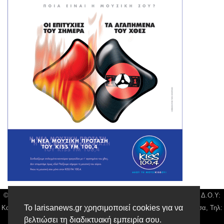
© Larisa News | Διακριτικός Τίτλος: Orion Media, ΑΦΜ: 043750542, Δ.Ο.Υ:
Το larisanews.gr χρησιμοποιεί cookies για να
Καρδίτσας, Υπο/μα Λάρισας, Δ/νση: Φαρμακίδου 36 τ.κ 41222 Λάρισα, Τηλ:
βελτιώσει τη διαδικτυακή εμπειρία σου.
2410 259100, email:
news@larisanews.gr