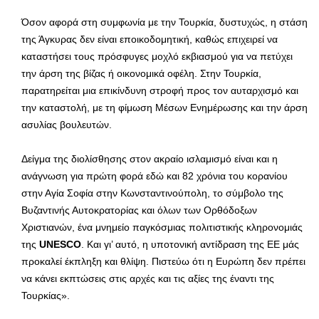
Όσον αφορά στη συμφωνία με την Τουρκία, δυστυχώς, η στάση
της Άγκυρας δεν είναι εποικοδομητική, καθώς επιχειρεί να
καταστήσει τους πρόσφυγες μοχλό εκβιασμού για να πετύχει
την άρση της βίζας ή οικονομικά οφέλη. Στην Τουρκία,
παρατηρείται μια επικίνδυνη στροφή προς τον αυταρχισμό και
την καταστολή, με τη φίμωση Μέσων Ενημέρωσης και την άρση
ασυλίας βουλευτών.
Δείγμα της διολίσθησης στον ακραίο ισλαμισμό είναι και η
ανάγνωση για πρώτη φορά εδώ και 82 χρόνια του κορανίου
στην Αγία Σοφία στην Κωνσταντινούπολη, το σύμβολο της
Βυζαντινής Αυτοκρατορίας και όλων των Ορθόδοξων
Χριστιανών, ένα μνημείο παγκόσμιας πολιτιστικής κληρονομιάς
της
UNESCO
. Και γι’ αυτό, η υποτονική αντίδραση της ΕΕ μάς
προκαλεί έκπληξη και θλίψη. Πιστεύω ότι η Ευρώπη δεν πρέπει
να κάνει εκπτώσεις στις αρχές και τις αξίες της έναντι της
Τουρκίας».