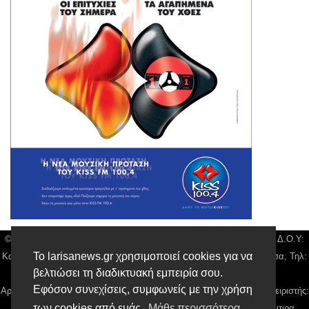
© Larisa News | Διακριτικός Τίτλος: Orion Media, ΑΦΜ: 043750542, Δ.Ο.Υ:
Το larisanews.gr χρησιμοποιεί cookies για να
Καρδίτσας, Υπο/μα Λάρισας, Δ/νση: Φαρμακίδου 36 τ.κ 41222 Λάρισα, Τηλ:
βελτιώσει τη διαδικτυακή εμπειρία σου.
2410 259100, email:
news@larisanews.gr
Εφόσον συνεχίσεις, συμφωνείς με την χρήση
Αρ. Γεμή: 018804431000, Νόμιμος Εκπρόσωπος, Ιδιοκτήτης και Διαχειριστής:
των cookies από εμάς.
Μάθε περισσότερα
Παναγιώτης Φιλίππου, Διευθύντρια: Γιαννουσά Βασιλική, Διευθύντιρα