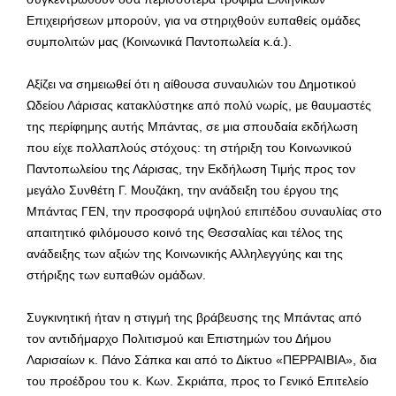
Επιχειρήσεων μπορούν, για να στηριχθούν ευπαθείς ομάδες
συμπολιτών μας (Κοινωνικά Παντοπωλεία κ.ά.).
Αξίζει να σημειωθεί ότι η αίθουσα συναυλιών του Δημοτικού
Ωδείου Λάρισας κατακλύστηκε από πολύ νωρίς, με θαυμαστές
της περίφημης αυτής Μπάντας, σε μια σπουδαία εκδήλωση
που είχε πολλαπλούς στόχους: τη στήριξη του Κοινωνικού
Παντοπωλείου της Λάρισας, την Εκδήλωση Τιμής προς τον
μεγάλο Συνθέτη Γ. Μουζάκη, την ανάδειξη του έργου της
Μπάντας ΓΕΝ, την προσφορά υψηλού επιπέδου συναυλίας στο
απαιτητικό φιλόμουσο κοινό της Θεσσαλίας και τέλος της
ανάδειξης των αξιών της Κοινωνικής Αλληλεγγύης και της
στήριξης των ευπαθών ομάδων.
Συγκινητική ήταν η στιγμή της βράβευσης της Μπάντας από
τον αντιδήμαρχο Πολιτισμού και Επιστημών του Δήμου
Λαρισαίων κ. Πάνο Σάπκα και από το Δίκτυο «ΠΕΡΡΑΙΒΙΑ», δια
του προέδρου του κ. Κων. Σκριάπα, προς το Γενικό Επιτελείο