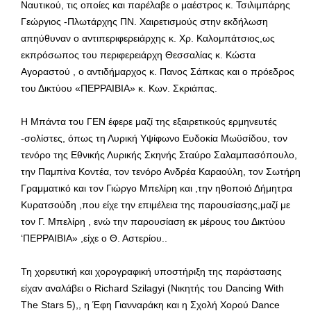
Ναυτικού, τις οποίες και παρέλαβε ο μαέστρος κ. Τσιλιμπάρης
Γεώργιος -Πλωτάρχης ΠΝ. Χαιρετισμούς στην εκδήλωση
απηύθυναν ο αντιπεριφερειάρχης κ. Χρ. Καλομπάτσιος,ως
εκπρόσωπος του περιφερειάρχη Θεσσαλίας κ. Κώστα
Αγοραστού , ο αντιδήμαρχος κ. Πανος Σάπκας και ο πρόεδρος
του Δικτύου «ΠΕΡΡΑΙΒΙΑ» κ. Κων. Σκριάπας.
Η Μπάντα του ΓΕΝ έφερε μαζί της εξαιρετικούς ερμηνευτές
-σολίστες, όπως τη Λυρική Υψίφωνο Ευδοκία Μωϋσίδου, τον
τενόρο της Εθνικής Λυρικής Σκηνής Σταύρο Σαλαμπασόπουλο,
την Παμπίνα Κοντέα, τον τενόρο Ανδρέα Καραούλη, τον Σωτήρη
Γραμματικό και τον Γιώργο Μπελίρη και ,την ηθοποιό Δήμητρα
Κυρατσούδη ,που είχε την επιμέλεια της παρουσίασης,μαζί με
τον Γ. Μπελίρη , ενώ την παρουσίαση εκ μέρους του Δικτύου
‘ΠΕΡΡΑΙΒΙΑ» ,είχε ο Θ. Αστερίου..
Τη χορευτική και χορογραφική υποστήριξη της παράστασης
είχαν αναλάβει ο Richard Szilagyi (Νικητής του Dancing With
The Stars 5),, η Έφη Γιανναράκη και η Σχολή Χορού Dance