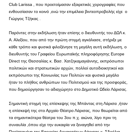
Club Larissa , που προετοίμασαν εξαιρετικές χορογραφίες που
ενθουσίασαν το κοινό ,ενώ την επιμέλεια βιντεοπροβολής είχε ο
Γιώργος Τζήκας .
Παρόντες στην εκδήλωση ήταν επίσης ο διευθυντής του ΔΩΛ κ.
Α. Αλεξίου, που από την πρώτη στιγμή αγκάλιασε, στήριξε με
κάθε τρόπο και φυσικά φιλοξένησε τη μεγάλη αυτή εκδήλωση, ο
διευθυντής του Γραφείου Ευρωπαϊκής πληροφόρησης Europe
Direct της Θεσσαλίας κ. Βασ. Χατζηκαμαγιάννης, εκπρόσωποι
πολιτικών και στρατιωτικών αρχών, πολλοί αυτοδιοικητικοί και
εκπρόσωποι της Κοινωνίας των Πολιτών και φυσικά μεγάλο
ήταν το πλήθος ανθρώπων του Πολιτισμού και της προσφοράς,
που δημιούργησαν το αδιαχώρητο στο Δημοτικό Ωδείο Λάρισας.
Σημαντική στιγμή της επίσκεψης της Μπάντας στη Λάρισα ,ήταν
η επίσκεψή της στο Αρχαίο Θέατρο Λάρισας, που θεωρείται από
τα σημαντικότερα θέατρα του 3ου π.χ. αιώνα, λίγο πριν τη
συναυλία ,όπου είχε την ευκαιρία να ξεναγηθεί από την
Προϊσταμένη της Εφορείας Αρχαιοτήτων Λάρισας κ. Σδρόλια