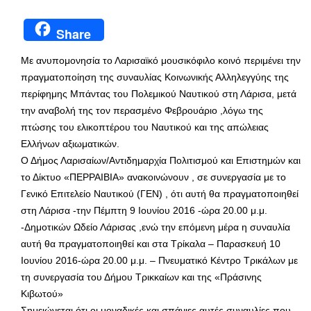
Share
Με ανυπομονησία το Λαρισαϊκό μουσικόφιλο κοινό περιμένει την
πραγματοποίηση της συναυλίας Κοινωνικής Αλληλεγγύης της
περίφημης Μπάντας του Πολεμικού Ναυτικού στη Λάρισα, μετά
την αναβολή της τον περασμένο Φεβρουάριο ,λόγω της
πτώσης του ελικοπτέρου του Ναυτικού και της απώλειας
Ελλήνων αξιωματικών.
Ο Δήμος Λαρισαίων/Αντιδημαρχία Πολιτισμού και Επιστημών και
το Δίκτυο «ΠΕΡΡΑΙΒΙΑ» ανακοινώνουν , σε συνεργασία με το
Γενικό Επιτελείο Ναυτικού (ΓΕΝ) , ότι αυτή θα πραγματοποιηθεί
στη Λάρισα -την Πέμπτη 9 Ιουνίου 2016 -ώρα 20.00 μ.μ.
-Δημοτικών Ωδείο Λάρισας ,ενώ την επόμενη μέρα η συναυλία
αυτή θα πραγματοποιηθεί και στα Τρίκαλα – Παρασκευή 10
Ιουνίου 2016-ώρα 20.00 μ.μ. – Πνευματικό Κέντρο Τρικάλων με
τη συνεργασία του Δήμου Τρικκαίων και της «Πράσινης
Κιβωτού»
Σημειώνεται ότι οι μοναδικές και σπάνιες αυτές συναυλίες που