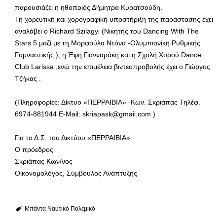
παρουσιάζει η ηθοποιός Δήμητρα Κυρατσούδη.
Τη χορευτική και χορογραφική υποστήριξη της παράστασης έχει
αναλάβει ο Richard Szilagyi (Νικητής του Dancing With The
Stars 5 μαζί με τη Μορφούλα Ντόνα -Ολυμπιονίκη Ρυθμικής
Γυμναστικής ), η Έφη Γιανναράκη και η Σχολή Χορού Dance
Club Larissa ,ενώ την επιμέλεια βιντεοπροβολής έχει ο Γιώργος
Τζήκας .
(Πληροφορίες: Δίκτυο «ΠΕΡΡΑΙΒΙΑ» -Κων. Σκριάπας Τηλέφ.
6974-881944 E-Mail: skriapask@gmail.com ) .
Για το Δ.Σ .του Δικτύου «ΠΕΡΡΑΙΒΙΑ»
Ο πρόεδρος
Σκριάπας Κων/νος
Οικονομολόγος, Σύμβουλος Ανάπτυξης
Μπάντα
Ναυτικό
Πολεμικό