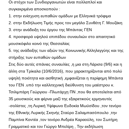
Οι στόχοι των Συνδιοργανωτών είναι πολλαπλοί και
συγκεκριμένα αποσκοπούν :
1. στην ενίσχυση ευπαθών ομάδων με Ελληνικά τρόφιμα
2. στην Εκδήλωση Τιμής προς τον μεγάλο Συνθέτη Γ. Μουζάκη
3. στην ανάδειξη του έργου της Μπάντας ΓΕΝ
4. προσφορά υψηλού επιπέδου συναυλιών στο απαιτητικό
μουσικόφιλο κοινό της Θεσσαλίας
5. της ανάδειξης των αξιών της Κοινωνικής Αλληλεγγύης και της
στήριξης των ευπαθών ομάδων
Στις δύο αυτές σπάνιες συναυλίες ,η μια στη Λάρισα (9/6) και η
άλλη στα Τρίκαλα (10/6/2016), που χαρακτηρίζονται από πολύ
υψηλή ποιότητα και αισθητική ,εμφανίζεται η περίφημη Μπάντα
του ΓΕΝ .υπό την καλλιτεχνική διεύθυνση του μαέστρου κ.
Τσιλιμπάρη Γεώργιου -Πλωτάρχη ΠΝ ,που θα αποτελείται από
35 μουσικούς και φέρνει μαζί της εξαιρετικούς ερμηνευτές
-σολίστες ,τη Λυρική Υψίφωνο Ευδοκία Μωϋσίδου ,τον τενόρο
της Εθνικής Λυρικής Σκηνής Σταύρο Σαλαμπασόπουλο ,την
Παμπίνα Κοντέα ,τον τενόρο Ανδρέα Καραούλη, τον Σωτήρη
Γραμματικό και τον Γιώργο Μπελίρη , Την εκδήλωση