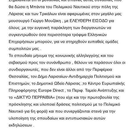
θα δώσει η Μπάντα του Πολεμικού Ναυτικού στην πόλη της
Λάρισας και των Τρικάλων είναι αφιερωμένες στον μεγάλο μας
μουσουργό Γιώργο Μουζάκη , με ΕΛΕΥΘΕΡΗ ΕΙΣΟΔΟ για
όλους ,με την ευγενική παράκληση των διοργανωτών να
συγκεντρωθούν όσα περισσότερα τρόφιμα Ελληνικών
Επιχειρήσεων μπορούν, για να στηριχθούν ευπαθείς ομάδες
συμπολιτών μας .
Το σπουδαίο μήνυμα της κοινωνικής αλληλεγγύης και του
σεβασμού προς τον συνάνθρωπο , θέλουν να περάσουν όλοι οι
συνδιοργανωτές, που δεν είναι άλλοι από την Περιφέρεια
Θεσσαλίας, τον Δήμο Λαρισαίων-Αντιδημαρχία Πολιτισμού και
Επιστημών, το Δημοτικό Ωδείο Λάρισας ,το Κέντρο Ευρωπαϊκής
Πληροφόρησης Europe Direct , το Περιφ. Ταμείο Ανάπτυξης και
το «ΔΙΚΤΥΟ ΠΕΡΡΑΙΒΙΑ» (που είχε και την πρωτοβουλία της
πρόσκλησης και υλοποιεί δράσεις πολιτισμού με το Πολεμικό
Ναυτικό για 6η φορά) και που συνεργάζονται στενά για την
υλοποίηση της σπουδαίων και εντυπωσιακών αυτών
εκδηλώσεων .