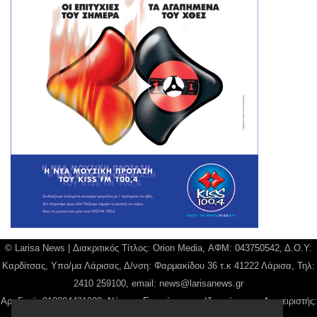
© Larisa News | Διακριτικός Τίτλος: Orion Media, ΑΦΜ: 043750542, Δ.Ο.Υ:
Καρδίτσας, Υπο/μα Λάρισας, Δ/νση: Φαρμακίδου 36 τ.κ 41222 Λάρισα, Τηλ:
2410 259100, email:
news@larisanews.gr
Αρ. Γεμή: 018804431000, Νόμιμος Εκπρόσωπος, Ιδιοκτήτης και Διαχειριστής: