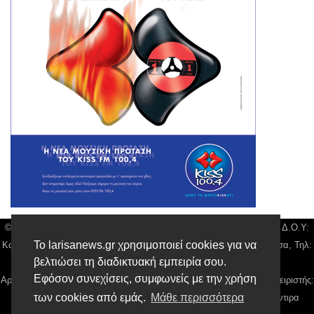
© Larisa News | Διακριτικός Τίτλος: Orion Media, ΑΦΜ: 043750542, Δ.Ο.Υ:
Το larisanews.gr χρησιμοποιεί cookies για να
Καρδίτσας, Υπο/μα Λάρισας, Δ/νση: Φαρμακίδου 36 τ.κ 41222 Λάρισα, Τηλ:
βελτιώσει τη διαδικτυακή εμπειρία σου.
2410 259100, email:
news@larisanews.gr
Εφόσον συνεχίσεις, συμφωνείς με την χρήση
Αρ. Γεμή: 018804431000, Νόμιμος Εκπρόσωπος, Ιδιοκτήτης και Διαχειριστής:
των cookies από εμάς.
Μάθε περισσότερα
Παναγιώτης Φιλίππου, Διευθύντρια: Γιαννουσά Βασιλική, Διευθύντιρα