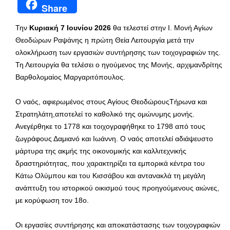
Share
Την
Κυριακή 7 Ιουνίου 2026
θα τελεστεί στην Ι. Μονή Αγίων
Θεοδώρων Ραψάνης η πρώτη Θεία Λειτουργία μετά την
ολοκλήρωση των εργασιών συντήρησης των τοιχογραφιών της.
Τη Λειτουργία θα τελέσει ο ηγούμενος της Μονής, αρχιμανδρίτης
Βαρθολομαίος Μαργαριτόπουλος.
Ο ναός, αφιερωμένος στους Αγίους ΘεοδώρουςΤήρωνα και
Στρατηλάτη,αποτελεί το καθολικό της ομώνυμης μονής.
Ανεγέρθηκε το 1778 και τοιχογραφήθηκε το 1798 από τους
ζωγράφους Δαμιανό και Ιωάννη. Ο ναός αποτελεί αδιάψευστο
μάρτυρα της ακμής της οικονομικής και καλλιτεχνικής
δραστηριότητας, που χαρακτηρίζει τα εμπορικά κέντρα του
Κάτω Ολύμπου και του Κισσάβου και αντανακλά τη μεγάλη
ανάπτυξη του ιστορικού οικισμού τους προηγούμενους αιώνες,
με κορύφωση τον 18ο.
Οι εργασίες συντήρησης και αποκατάστασης των τοιχογραφιών