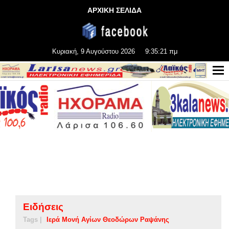
ΑΡΧΙΚΗ ΣΕΛΙΔΑ
Κυριακή, 9 Αυγούστου 2026
9:35:21 πμ
Ειδήσεις
Tags |
Ιερά Μονή Αγίων Θεοδώρων Ραψάνης