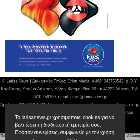
© Larisa News | Διακριτικός Τίτλος: Orion Media, ΑΦΜ: 043750542, Δ.Ο.Υ:
Καρδίτσας, Υπο/μα Λάρισας, Δ/νση: Φαρμακίδου 36 τ.κ 41222 Λάρισα, Τηλ:
2410 259100, email:
news@larisanews.gr
Αρ. Γεμή: 018804431000, Νόμιμος Εκπρόσωπος, Ιδιοκτήτης και Διαχειριστής:
Παναγιώτης Φιλίππου, Διευθύντρια: Γιαννουσά Βασιλική, Διευθύντιρα
Το larisanews.gr χρησιμοποιεί cookies για να
Σύνταξης: Μπαλαμπάνη Βασιλική.
βελτιώσει τη διαδικτυακή εμπειρία σου.
Δικαιούχος domain name Παναγιώτης Φιλίππου
Εφόσον συνεχίσεις, συμφωνείς με την χρήση
Πολιτική Απορρήτου
|
Αίτηση Διαχείρισης Προσωπικών Δεδομένων
|
Όροι χρήσης
| |
Δήλωση
Συμμόρφωσης