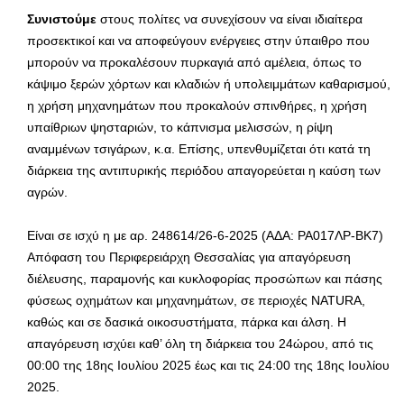
Συνιστούμε
στους πολίτες να συνεχίσουν να είναι ιδιαίτερα
προσεκτικοί και να αποφεύγουν ενέργειες στην ύπαιθρο που
μπορούν να προκαλέσουν πυρκαγιά από αμέλεια, όπως το
κάψιμο ξερών χόρτων και κλαδιών ή υπολειμμάτων καθαρισμού,
η χρήση μηχανημάτων που προκαλούν σπινθήρες, η χρήση
υπαίθριων ψησταριών, το κάπνισμα μελισσών, η ρίψη
αναμμένων τσιγάρων, κ.α. Επίσης, υπενθυμίζεται ότι κατά τη
διάρκεια της αντιπυρικής περιόδου απαγορεύεται η καύση των
αγρών.
Είναι σε ισχύ η με αρ. 248614/26-6-2025 (ΑΔΑ: ΡΑ017ΛΡ-ΒΚ7)
Απόφαση του Περιφερειάρχη Θεσσαλίας για απαγόρευση
διέλευσης, παραμονής και κυκλοφορίας προσώπων και πάσης
φύσεως οχημάτων και μηχανημάτων, σε περιοχές NATURA,
καθώς και σε δασικά οικοσυστήματα, πάρκα και άλση. Η
απαγόρευση ισχύει καθ’ όλη τη διάρκεια του 24ώρου, από τις
00:00 της 18ης Ιουλίου 2025 έως και τις 24:00 της 18ης Ιουλίου
2025.