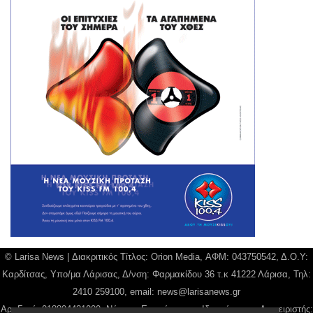
© Larisa News | Διακριτικός Τίτλος: Orion Media, ΑΦΜ: 043750542, Δ.Ο.Υ:
Καρδίτσας, Υπο/μα Λάρισας, Δ/νση: Φαρμακίδου 36 τ.κ 41222 Λάρισα, Τηλ:
2410 259100, email:
news@larisanews.gr
Αρ. Γεμή: 018804431000, Νόμιμος Εκπρόσωπος, Ιδιοκτήτης και Διαχειριστής: