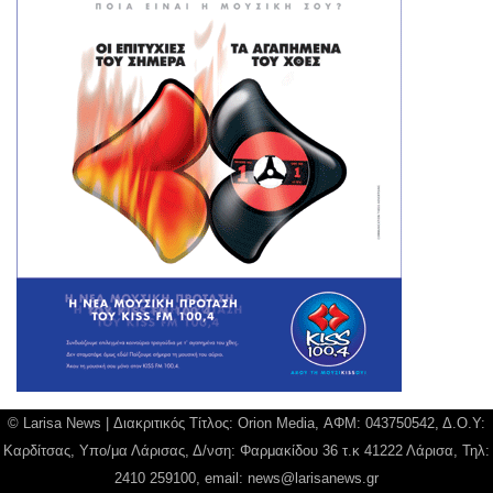
© Larisa News | Διακριτικός Τίτλος: Orion Media, ΑΦΜ: 043750542, Δ.Ο.Υ:
Καρδίτσας, Υπο/μα Λάρισας, Δ/νση: Φαρμακίδου 36 τ.κ 41222 Λάρισα, Τηλ:
2410 259100, email:
news@larisanews.gr