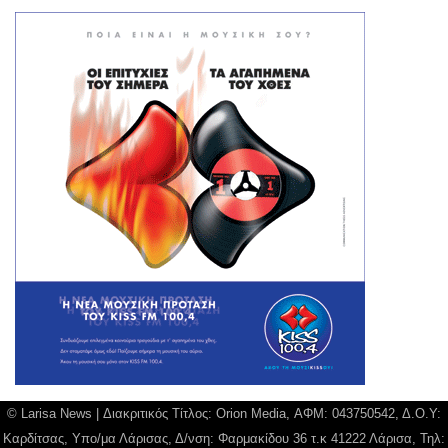
© Larisa News | Διακριτικός Τίτλος: Orion Media, ΑΦΜ: 043750542, Δ.Ο.Υ:
Καρδίτσας, Υπο/μα Λάρισας, Δ/νση: Φαρμακίδου 36 τ.κ 41222 Λάρισα, Τηλ: