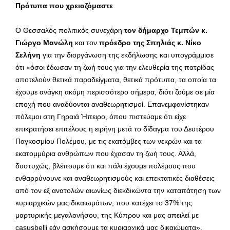
Πρότυπα που χρειαζόμαστε
Ο Θεσσαλός πολιτικός συνεχάρη
τον δήμαρχο Τεμπών κ.
Γιώργο Μανώλη
και τον
πρόεδρο της Σπηλιάς κ. Νίκο
Σελήνη
για την διοργάνωση της εκδήλωσης και υπογράμμισε
ότι «όσοι έδωσαν τη ζωή τους για την ελευθερία της πατρίδας
αποτελούν θετικά παραδείγματα, θετικά πρότυπα, τα οποία τα
έχουμε ανάγκη ακόμη περισσότερο σήμερα, διότι ζούμε σε μία
εποχή που αναδύονται αναθεωρητισμοί. Επανεμφανίστηκαν
πόλεμοι στη Γηραιά Ήπειρο, όπου πιστεύαμε ότι είχε
επικρατήσει επιτέλους η ειρήνη μετά το δίδαγμα του Δευτέρου
Παγκοσμίου Πολέμου, με τις εκατόμβες των νεκρών και τα
εκατομμύρια ανθρώπων που έχασαν τη ζωή τους. Αλλά,
δυστυχώς, βλέπουμε ότι και πάλι έχουμε πολέμους που
ενθαρρύνουνε και αναθεωρητισμούς και επεκτατικές διαθέσεις
από τον εξ ανατολών αιωνίως διεκδικώντα την καταπάτηση των
κυριαρχικών μας δικαιωμάτων, που κατέχει το 37% της
μαρτυρικής μεγαλονήσου, της Κύπρου και μας απειλεί με
casusbelli εάν ασκήσουμε τα κυριαρχικά μας δικαιώματα».