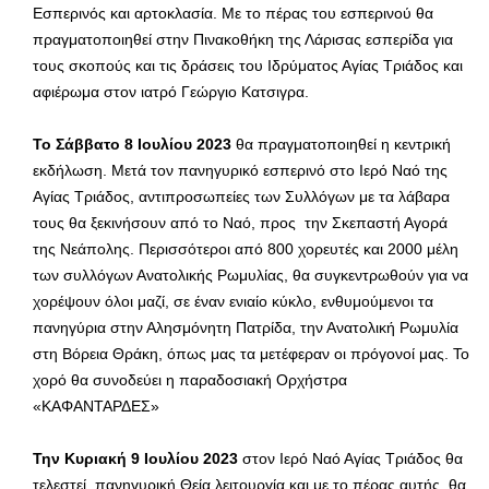
Εσπερινός και αρτοκλασία. Με το πέρας του εσπερινού θα
πραγματοποιηθεί στην Πινακοθήκη της Λάρισας εσπερίδα για
τους σκοπούς και τις δράσεις του Ιδρύματος Αγίας Τριάδος και
αφιέρωμα στον ιατρό Γεώργιο Κατσιγρα.
Το Σάββατο 8 Ιουλίου 2023
θα πραγματοποιηθεί η κεντρική
εκδήλωση. Μετά τον πανηγυρικό εσπερινό στο Ιερό Ναό της
Αγίας Τριάδος, αντιπροσωπείες των Συλλόγων με τα λάβαρα
τους θα ξεκινήσουν από το Ναό, προς την Σκεπαστή Αγορά
της Νεάπολης. Περισσότεροι από 800 χορευτές και 2000 μέλη
των συλλόγων Ανατολικής Ρωμυλίας, θα συγκεντρωθούν για να
χορέψουν όλοι μαζί, σε έναν ενιαίο κύκλο, ενθυμούμενοι τα
πανηγύρια στην Αλησμόνητη Πατρίδα, την Ανατολική Ρωμυλία
στη Βόρεια Θράκη, όπως μας τα μετέφεραν οι πρόγονοί μας. Το
χορό θα συνοδεύει η παραδοσιακή Ορχήστρα
«ΚΑΦΑΝΤΑΡΔΕΣ»
Την Κυριακή 9 Ιουλίου 2023
στον Ιερό Ναό Αγίας Τριάδος θα
τελεστεί, πανηγυρική Θεία λειτουργία και με το πέρας αυτής, θα