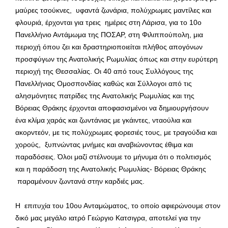
μαύρες τσούκνες, υφαντά ζωνάρια, πολύχρωμες μαντίλες και
φλουριά, έρχονται για τρεις ημέρες στη Λάρισα, για το 10ο
Πανελλήνιο Αντάμωμα της ΠΟΣΑΡ, στη Φιλιππούπολη, μια
περιοχή όπου ζει και δραστηριοποιείται πλήθος απογόνων
προσφύγων της Ανατολικής Ρωμυλίας όπως και στην ευρύτερη
περιοχή της Θεσσαλίας. Οι 40 από τους Συλλόγους της
Πανελλήνιας Ομοσπονδίας καθώς και Σύλλογοι από τις
αλησμόνητες πατρίδες της Ανατολικής Ρωμυλίας και της
Βόρειας Θράκης έρχονται αποφασισμένοι να δημιουργήσουν
ένα κλίμα χαράς και ζωντάνιας με γκάιντες, νταούλια και
ακορντεόν, με τις πολύχρωμες φορεσιές τους, με τραγούδια και
χορούς, ξυπνώντας μνήμες και αναβιώνοντας έθιμα και
παραδόσεις. Όλοι μαζί στέλνουμε το μήνυμα ότι ο πολιτισμός
και η παράδοση της Ανατολικής Ρωμυλίας- Βόρειας Θράκης
παραμένουν ζωντανά στην καρδιές μας.
Η επιτυχία του 10ου Ανταμώματος, το οποίο αφιερώνουμε στον
δικό μας μεγάλο ιατρό Γεώργιο Κατσιγρα, αποτελεί για την