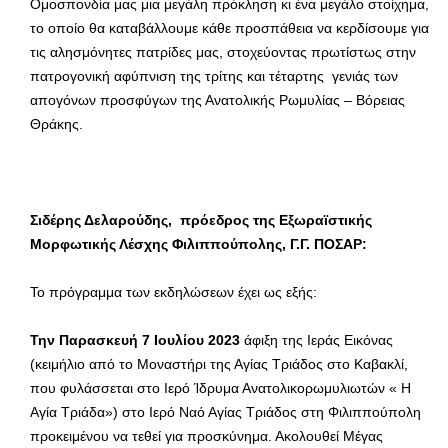
Ομοσπονδία μας μια μεγάλη πρόκληση κι ένα μεγάλο στοίχημα,
το οποίο θα καταβάλλουμε κάθε προσπάθεια να κερδίσουμε για
τις αλησμόνητες πατρίδες μας, στοχεύοντας πρωτίστως στην
πατρογονική αφύπνιση της τρίτης και τέταρτης γενιάς των
απογόνων προσφύγων της Ανατολικής Ρωμυλίας – Βόρειας
Θράκης.
Σιδέρης Δελαρούδης, πρόεδρος της Εξωραϊστικής
Μορφωτικής Λέσχης Φιλιππούπολης, Γ.Γ. ΠΟΣΑΡ:
Το πρόγραμμα των εκδηλώσεων έχει ως εξής:
Την Παρασκευή 7 Ιουλίου 2023
άφιξη της Ιεράς Εικόνας
(κειμήλιο από το Μοναστήρι της Αγίας Τριάδος στο Καβακλί,
που φυλάσσεται στο Ιερό Ίδρυμα Ανατολικορωμυλιωτών « Η
Αγία Τριάδα») στο Ιερό Ναό Αγίας Τριάδος στη Φιλιππούπολη
προκειμένου να τεθεί για προσκύνημα. Ακολουθεί Μέγας