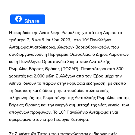
Share
Η «καρδιά» της Ανατολικής Ρωμυλίας χτυπά στη Λάρισα το
ο
τριήμερο 7, 8 και 9 Ιουλίου 2023, στο 10
Πανελλήνιο
Αντάμωμα Ανατολικορωμυλιωτών- Βορειοθρακιωτών, που
συνδιοργανώνουν η Περιφέρεια Θεσσαλίας, ο Δήμος Λάρισαίων
και η Πανελλήνια Ομοσπονδία Σωματείων Ανατολικής
Ρωμυλίας-Βόρειας Θράκης (ΠΟΣΑΡ). Περισσότεροι από 800
χορευτές και 2.000 μέλη Συλλόγων από τον Έβρο μέχρι την
Αθήνα δίνουν το παρών στην κορυφαία εκδήλωση με σκοπό
τη διάσωση και διάδοση της σπουδαίας πολιτιστικής
κληρονομιάς της Ρωμιοσύνης της Ανατολικής Ρωμυλίας και της
Βόρειας Θράκης και την ενεργό συμμετοχή της νέας γενιάς των
ο
απογόνων προφύγων. Το 10
Πανελλήνιο Αντάμωμα είναι
αφιερωμένο στον ιατρό Γεώργιο Κατσίγρα.
Σε Συνέντευξη Τύπου που παραχώρησαν οι διοργανωτές