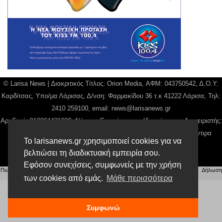
© Larisa News | Διακριτικός Τίτλος: Orion Media, ΑΦΜ: 043750542, Δ.Ο.Υ:
Καρδίτσας, Υπο/μα Λάρισας, Δ/νση: Φαρμακίδου 36 τ.κ 41222 Λάρισα, Τηλ:
2410 259100, email:
news@larisanews.gr
Αρ. Γεμή: 018804431000, Νόμιμος Εκπρόσωπος, Ιδιοκτήτης και Διαχειριστής:
Παναγιώτης Φιλίππου, Διευθύντρια: Γιαννουσά Βασιλική, Διευθύντιρα
Το larisanews.gr χρησιμοποιεί cookies για να
Σύνταξης: Μπαλαμπάνη Βασιλική.
βελτιώσει τη διαδικτυακή εμπειρία σου.
Δικαιούχος domain name Παναγιώτης Φιλίππου
Εφόσον συνεχίσεις, συμφωνείς με την χρήση
Πολιτική Απορρήτου
|
Αίτηση Διαχείρισης Προσωπικών Δεδομένων
|
Όροι χρήσης
| |
Δήλωση
Συμμόρφωσης
των cookies από εμάς.
Μάθε περισσότερα
Συμφωνώ