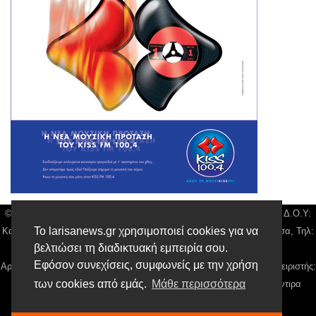
© Larisa News | Διακριτικός Τίτλος: Orion Media, ΑΦΜ: 043750542, Δ.Ο.Υ:
Το larisanews.gr χρησιμοποιεί cookies για να
Καρδίτσας, Υπο/μα Λάρισας, Δ/νση: Φαρμακίδου 36 τ.κ 41222 Λάρισα, Τηλ:
βελτιώσει τη διαδικτυακή εμπειρία σου.
2410 259100, email:
news@larisanews.gr
Εφόσον συνεχίσεις, συμφωνείς με την χρήση
Αρ. Γεμή: 018804431000, Νόμιμος Εκπρόσωπος, Ιδιοκτήτης και Διαχειριστής:
των cookies από εμάς.
Μάθε περισσότερα
Παναγιώτης Φιλίππου, Διευθύντρια: Γιαννουσά Βασιλική, Διευθύντιρα
Σύνταξης: Μπαλαμπάνη Βασιλική.