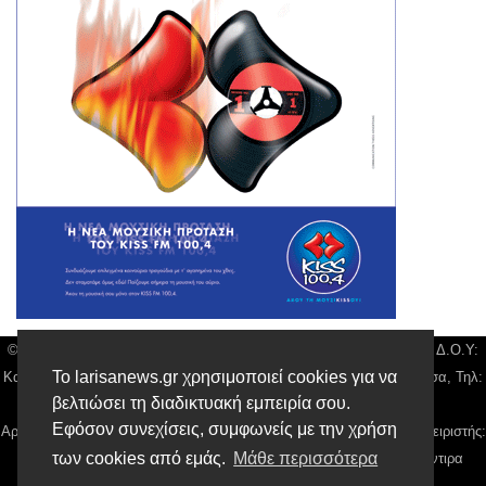
© Larisa News | Διακριτικός Τίτλος: Orion Media, ΑΦΜ: 043750542, Δ.Ο.Υ:
Το larisanews.gr χρησιμοποιεί cookies για να
Καρδίτσας, Υπο/μα Λάρισας, Δ/νση: Φαρμακίδου 36 τ.κ 41222 Λάρισα, Τηλ:
βελτιώσει τη διαδικτυακή εμπειρία σου.
2410 259100, email:
news@larisanews.gr
Εφόσον συνεχίσεις, συμφωνείς με την χρήση
Αρ. Γεμή: 018804431000, Νόμιμος Εκπρόσωπος, Ιδιοκτήτης και Διαχειριστής:
των cookies από εμάς.
Μάθε περισσότερα
Παναγιώτης Φιλίππου, Διευθύντρια: Γιαννουσά Βασιλική, Διευθύντιρα
Σύνταξης: Μπαλαμπάνη Βασιλική.