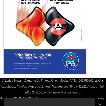
© Larisa News | Διακριτικός Τίτλος: Orion Media, ΑΦΜ: 043750542, Δ.Ο.Υ:
Καρδίτσας, Υπο/μα Λάρισας, Δ/νση: Φαρμακίδου 36 τ.κ 41222 Λάρισα, Τηλ:
2410 259100, email:
news@larisanews.gr
Αρ. Γεμή: 018804431000, Νόμιμος Εκπρόσωπος, Ιδιοκτήτης και Διαχειριστής:
Παναγιώτης Φιλίππου, Διευθύντρια: Γιαννουσά Βασιλική, Διευθύντιρα