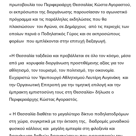
πρωτοβουλία του Περιφερειάρχη Θεσσαλίας Κώστα Αγοραστού,
οι εκπρόσωποι της διοργάνωσης παρουσίασαν το αγωνιστικό
πρόγραμμα και τις παράλληλες εκδηλώσεις που θα
πλαισιώσουν τον Αγώνα, σε Δημάρχους από τις περιοχές των
οποίων περνά ο Ποδηλατικός Γύρος και σε εκπροσώπους
φορέων που εμπλέκονται στην επιτυχή διεξαγωγή.
«Η Θεσσαλία ταξιδεύει και προβάλλεται σε όλο τον κόσμο, μέσα
από μια κορυφαία διοργάνωση προστιθέμενης αξίας για τον
αθλητισμό, τον τουρισμό, τον πολιτισμό, την οικονομία.
Ευχαριστώ τον Υφυπουργό Αθλητισμού Λευτέρη Αυγενάκη και
την Οργανωτική Επιτροπή για την τιμητική επιλογή και την
έμπρακτη εμπιστοσύνη τους στη Θεσσαλία» δήλωσε ο
Περιφερειάρχης Κώστας Αγοραστός.
« Η Θεσσαλία διαθέτει το μεγαλύτερο δίκτυο ποδηλατοδρόμων
στη χώρα, συγκριτικά με την έκταση της, διαδρομές μοναδικού
φυσικού κάλλους και μεγάλη εμπειρία στη φιλοξενία και
διοργάνωση διεθνών διοργανώσεων που ενεργοποιούν την