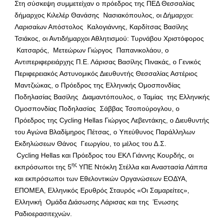
Στη σύσκεψη συμμετείχαν ο πρόεδρος της ΠΕΔ Θεσσαλίας
δήμαρχος Κιλελέρ Θανάσης Νασιακόπουλος, οι Δήμαρχοι:
Λαρισαίων Απόστολος Καλογιάννης, Καρδίτσας Βασίλης
Τσιάκος, οι Αντιδήμαρχοι Αθλητισμού: Τυρνάβου Χριστόφορος
Κατσαρός, Μετεώρων Γιώργος Παπανικολάου, ο
Αντιπεριφερειάρχης Π.Ε. Λάρισας Βασίλης Πινακάς, ο Γενικός
Περιφερειακός Αστυνομικός Διευθυντής Θεσσαλίας Αστέριος
Μαντζιώκας, ο Πρόεδρος της Ελληνικής Ομοσπονδίας
Ποδηλασίας Βασίλης Διαμαντόπουλος, ο Ταμίας της Ελληνικής
Ομοσπονδίας Ποδηλασίας Σάββας Τσοπούρογλου, ο
Πρόεδρος της Cycling Hellas Γιώργος Λεβεντάκης, ο Διευθυντής
του Αγώνα Βλαδίμηρος Πέτσας, ο Υπεύθυνος Παράλληλων
Εκδηλώσεων Θάνος Γεωργίου, το μέλος του Δ.Σ.
Cycling Hellas και Πρόεδρος του ΕΚΛ Γιάννης Κουρδής, οι
ης
εκπρόσωποι της 5
ΥΠΕ Ντόκλη Στέλλα και Αναστασία Λάππα
και εκπρόσωποι των Εθελοντικών Οργανώσεων ΕΟΔΥΑ,
ΕΠΟΜΕΑ, Ελληνικός Ερυθρός Σταυρός «Οι Σαμαρείτες»,
Ελληνική Ομάδα Διάσωσης Λάρισας και της Ένωσης
Ραδιοερασιτεχνών.