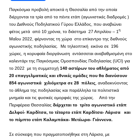
Παγκόσμια προβολή αποκτά η Θεσσαλία από την οποία
διέρχονται τα τρία από τα πέντε ετάπ (αγωνιστικές διαδρομές )
του Διεθνούς Ποδηλατικού Γύρου Ελλάδος, που αναβιώνει
η
φέτος μετά από 10 χρόνια, το διάστημα 27 Απριλίου – 1
Μαΐου 2022, φέρνοντας τη χώρα στο επίκεντρο της διεθνούς
αγωνιστικής ποδηλασίας. Με τηλεοπτική εικόνα σε 196
χώρες, η κορυφαία διοργάνωση εντάσσεται αναβαθμισμένη στο
καλεντάρι της Παγκόσμιας Ομοσπονδίας Ποδηλασίας (UCI) για
το 2022 με τη συμμετοχή
140 αστέρων του αθλήματος από
20 επαγγελματικές και εθνικές ομάδες που θα διανύσουν
854 αγωνιστικά χιλιόμετρα σε 28 πόλεις
, αναδεικνύοντας
το άθλημα της ποδηλασίας και παράλληλα τα πολιτιστικά
μνημεία και τις φυσικές ομορφιές της χώρας. Από την
Περιφέρεια Θεσσαλίας
διέρχεται το τρίτο αγωνιστικό ετάπ
Δελφοί- Καρδίτσα, το τέταρτο ετάπ Καρδίτσα- Λάρισα και
το πέμπτο ετάπ Καλαμπάκα- Μετέωρα- Γιάννενα.
Σε σύσκεψη που πραγματοποιήθηκε στη Λάρισα, με