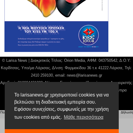
© Larisa News | Διακριτικός Τίτλος: Orion Media, ΑΦΜ: 043750542, Δ.Ο.Υ:
Καρδίτσας, Υπο/μα Λάρισας, Δ/νση: Φαρμακίδου 36 τ.κ 41222 Λάρισα, Τηλ:
2410 259100, email:
news@larisanews.gr
Αρ. Γεμή: 018804431000, Νόμιμος Εκπρόσωπος, Ιδιοκτήτης και Διαχειριστής:
Παναγιώτης Φιλίππου, Διευθύντρια: Γιαννουσά Βασιλική, Διευθύντιρα
Το larisanews.gr χρησιμοποιεί cookies για να
Σύνταξης: Μπαλαμπάνη Βασιλική.
βελτιώσει τη διαδικτυακή εμπειρία σου.
Δικαιούχος domain name Παναγιώτης Φιλίππου
Εφόσον συνεχίσεις, συμφωνείς με την χρήση
Πολιτική Απορρήτου
|
Αίτηση Διαχείρισης Προσωπικών Δεδομένων
|
Όροι χρήσης
| |
Δήλωση
Συμμόρφωσης
των cookies από εμάς.
Μάθε περισσότερα