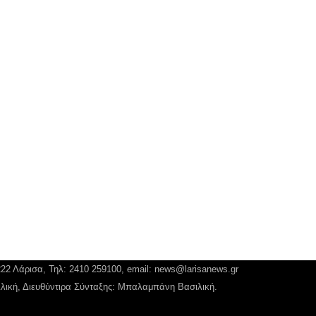
222 Λάρισα, Τηλ: 2410 259100, email:
news@larisanews.gr
ιλική, Διευθύντιρα Σύνταξης: Μπαλαμπάνη Βασιλική.