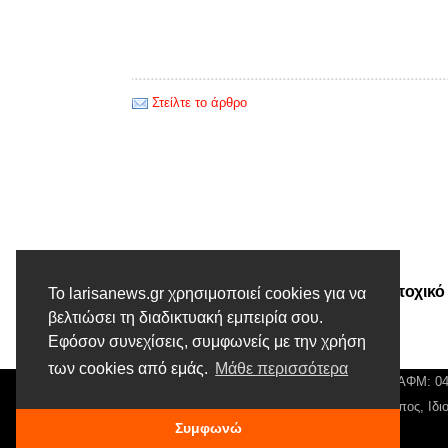
Στείλτε το άρθρο
Προηγούμενο άρθρο
Μάξιμος: Να μη χάσουν το εποχικό
Το larisanews.gr χρησιμοποιεί cookies για να
επίδομα εργαζόμενοι σε
βελτιώσει τη διαδικτυακή εμπειρία σου.
Εφόσον συνεχίσεις, συμφωνείς με την χρήση
κονσερβοποιεία
των cookies από εμάς.
Μάθε περισσότερα
© Larisa News | Διακριτικός Τίτλος: Orion Media, ΑΦΜ: 
Αρ. Γεμή: 018804431000, Νόμιμος Εκπρόσωπος, Ιδιο
Συμφωνώ