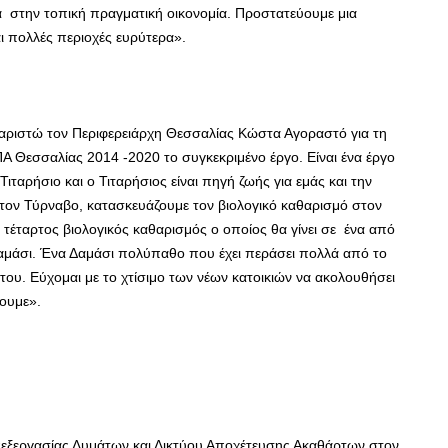
μα στην τοπική πραγματική οικονομία. Προστατεύουμε μια
ι πολλές περιοχές ευρύτερα».
αριστώ τον Περιφερειάρχη Θεσσαλίας Κώστα Αγοραστό για τη
Α Θεσσαλίας 2014 -2020 το συγκεκριμένο έργο. Είναι ένα έργο
ιταρήσιο και ο Τιταρήσιος είναι πηγή ζωής για εμάς και την
τον Τύρναβο, κατασκευάζουμε τον βιολογικό καθαρισμό στον
 τέταρτος βιολογικός καθαρισμός ο οποίος θα γίνει σε ένα από
Δαμάσι. Ένα Δαμάσι πολύπαθο που έχει περάσει πολλά από το
ί του. Εύχομαι με το χτίσιμο των νέων κατοικιών να ακολουθήσει
ουμε».
εξεργασίας Λυμάτων και Δικτύου Αποχέτευσης Ακαθάρτων στον