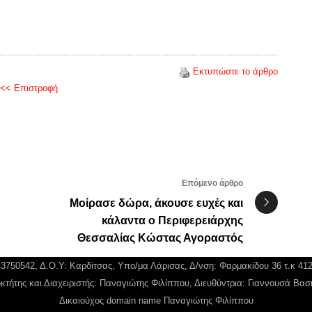
Εκτυπώστε το άρθρο
<< Επιστροφή
Επόμενο άρθρο
Μοίρασε δώρα, άκουσε ευχές και
κάλαντα ο Περιφερειάρχης
Θεσσαλίας Κώστας Αγοραστός
043750542, Δ.Ο.Υ: Καρδίτσας, Υπο/μα Λάρισας, Δ/νση: Φαρμακίδου 36 τ.κ 41
κτήτης και Διαχειριστής: Παναγιώτης Φιλίππου, Διευθύντρια: Γιαννουσά Βασ
Δικαιούχος domain name Παναγιώτης Φιλίππου