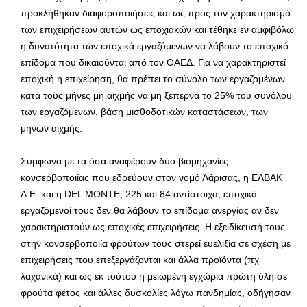
προκλήθηκαν διαφοροποιήσεις και ως προς τον χαρακτηρισμό
των επιχειρήσεων αυτών ως εποχιακών και τέθηκε εν αμφιβόλω
η δυνατότητα των εποχικά εργαζόμενων να λάβουν το εποχικό
επίδομα που δικαιούνται από τον ΟΑΕΔ. Για να χαρακτηριστεί
εποχική η επιχείρηση, θα πρέπει το σύνολο των εργαζομένων
κατά τους μήνες μη αιχμής να μη ξεπερνά το 25% του συνόλου
των εργαζόμενων, βάση μισθοδοτικών καταστάσεων, των
μηνών αιχμής.
Σύμφωνα με τα όσα αναφέρουν δύο βιομηχανίες
κονσερβοποιίας που εδρεύουν στον νομό Λάρισας, η ΕΛΒΑΚ
Α.Ε. και η DEL MONTE, 225 και 84 αντίστοιχα, εποχικά
εργαζόμενοί τους δεν θα λάβουν το επίδομα ανεργίας αν δεν
χαρακτηριστούν ως εποχικές επιχειρήσεις. Η εξειδίκευσή τους
στην κονσερβοποιία φρούτων τους στερεί ευελιξία σε σχέση με
επιχειρήσεις που επεξεργάζονται και άλλα προϊόντα (πχ
λαχανικά) και ως εκ τούτου η μειωμένη εγχώρια πρώτη ύλη σε
φρούτα φέτος και άλλες δυσκολίες λόγω πανδημίας, οδήγησαν