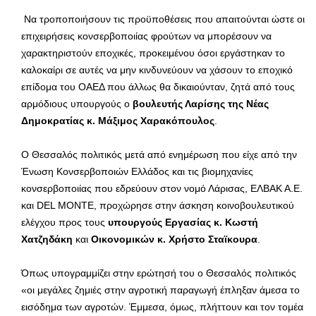
Να τροποποιήσουν τις προϋποθέσεις που απαιτούνται ώστε οι
επιχειρήσεις κονσερβοποιίας φρούτων να μπορέσουν να
χαρακτηριστούν εποχικές, προκειμένου όσοι εργάστηκαν το
καλοκαίρι σε αυτές να μην κινδυνεύουν να χάσουν το εποχικό
επίδομα του ΟΑΕΔ που άλλως θα δικαιούνταν, ζητά από τους
αρμόδιους υπουργούς ο
βουλευτής Λαρίσης της Νέας
Δημοκρατίας κ. Μάξιμος Χαρακόπουλος
.
Ο Θεσσαλός πολιτικός μετά από ενημέρωση που είχε από την
Ένωση Κονσερβοποιών Ελλάδος και τις βιομηχανίες
κονσερβοποιίας που εδρεύουν στον νομό Λάρισας, ΕΛΒΑΚ Α.Ε.
και DEL MONTE, προχώρησε στην άσκηση κοινοβουλευτικού
ελέγχου προς τους
υπουργούς Εργασίας κ. Κωστή
Χατζηδάκη
και
Οικονομικών κ. Χρήστο Σταϊκουρα
.
Όπως υπογραμμίζει στην ερώτησή του ο Θεσσαλός πολιτικός
«οι μεγάλες ζημιές στην αγροτική παραγωγή έπληξαν άμεσα το
εισόδημα των αγροτών. Έμμεσα, όμως, πλήττουν και τον τομέα