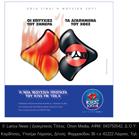
© Larisa News | Διακριτικός Τίτλος: Orion Media, ΑΦΜ: 043750542, Δ.Ο.Υ:
Καρδίτσας, Υπο/μα Λάρισας, Δ/νση: Φαρμακίδου 36 τ.κ 41222 Λάρισα, Τηλ: