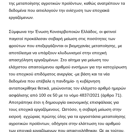
της μεταποίησης αγροτικών προϊόντων, καθώς ανατρέπουν τα
δεδομένα που αιτιολογούν την ενίσχυση των εποχιακά
εργαζόμενων.
Σύμφωνα την Ένωση Κονσερβοποιών Ελλάδος, οι φετινοί
παγετοί προκάλεσαν σοβαρή μείωση στις ποσότητες των
φρούτων που επεξεργάζονται οι βιομηχανίες μεταποίησης, με
αποτέλεσμα να υπάρξουν κλυδωνισμοί στην εποχική
απασχόληση εργαζομένων. Στο αίτημα για μείωση του
ελάχιστου απαιτούμενου αριθμού ενσήμων για την κατοχύρωση
του εποχικού επιδόματος ανεργίας -με βάση και τα νέα
δεδομένα που επέβαλε η πανδημία- η κυβέρνηση
ανταποκρίθηκε θετικά, μειώνοντας τον ελάχιστο αριθμό ημερών
ασφάλισης από 100 σε 50 με το νόμο 4837/2021 (άρθρο 71).
Αποτράπηκε έτσι η δημιουργία οικονομικής επισφάλειας για
τους εποχικά εργαζόμενους. Ωστόσο, η σοβαρή μείωση στην
εισροή εγχώριας πρώτης ύλης για τα εργοστάσια μεταποίησης
αγροτικών προϊόντων, οδήγησε στην ελάττωση του αριθμού
των εποχικά εργαζόμενων που απασχολήθηκαν. Ως εκ τούτου,