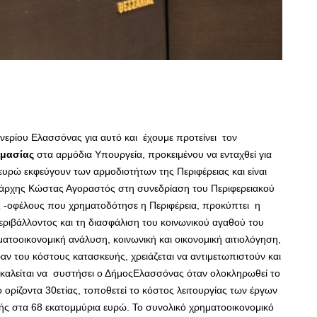
ονερίου Ελασσόνας για αυτό και έχουμε προτείνει τον
ημασίας
στα αρμόδια Υπουργεία, προκειμένου να ενταχθεί για
ευρώ εκφεύγουν των αρμοδιοτήτων της Περιφέρειας και είναι
ιάρχης Κώστας Αγοραστός στη συνεδρίαση του Περιφερειακού
ς -οφέλους που χρηματοδότησε η Περιφέρεια, προκύπτει η
ριβάλλοντος και τη διασφάλιση του κοινωνικού αγαθού του
ματοοικονομική ανάλυση, κοινωνική και οικονομική αιτιολόγηση,
ν του κόστους κατασκευής, χρειάζεται να αντιμετωπιστούν και
υ καλείται να συστήσει ο ΔήμοςΕλασσόνας όταν ολοκληρωθεί το
ό ορίζοντα 30ετίας, τοποθετεί το κόστος λειτουργίας των έργων
ής στα 68 εκατομμύρια ευρώ. Το συνολικό χρηματοοικονομικό