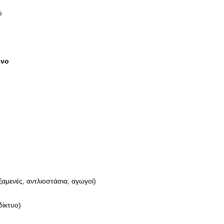
ύ
ενο
αμενές, αντλιοστάσια, αγωγοί)
δίκτυο)