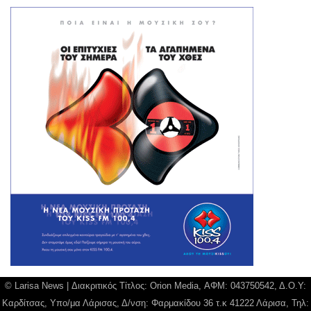
© Larisa News | Διακριτικός Τίτλος: Orion Media, ΑΦΜ: 043750542, Δ.Ο.Υ:
Καρδίτσας, Υπο/μα Λάρισας, Δ/νση: Φαρμακίδου 36 τ.κ 41222 Λάρισα, Τηλ: