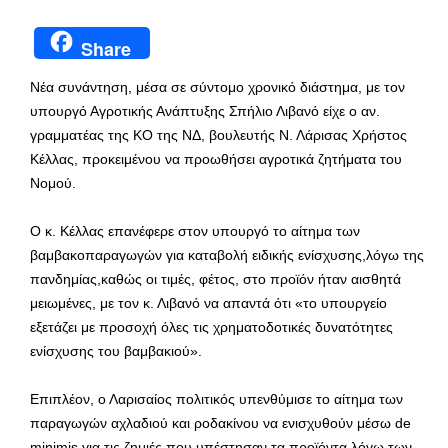
Share
Νέα συνάντηση, μέσα σε σύντομο χρονικό διάστημα, με τον
υπουργό Αγροτικής Ανάπτυξης Σπήλιο Λιβανό είχε ο αν.
γραμματέας της ΚΟ της ΝΔ, βουλευτής Ν. Λάρισας Χρήστος
Κέλλας, προκειμένου να προωθήσει αγροτικά ζητήματα του
Νομού.
Ο κ. Κέλλας επανέφερε στον υπουργό το αίτημα των
βαμβακοπαραγωγών για καταβολή ειδικής ενίσχυσης,λόγω της
πανδημίας,καθώς οι τιμές, φέτος, στο προϊόν ήταν αισθητά
μειωμένες, με τον κ. Λιβανό να απαντά ότι «το υπουργείο
εξετάζει με προσοχή όλες τις χρηματοδοτικές δυνατότητες
ενίσχυσης του βαμβακιού».
Επιπλέον, ο Λαρισαίος πολιτικός υπενθύμισε το αίτημα των
παραγωγών αχλαδιού και ροδακίνου να ενισχυθούν μέσω de
minimis για τις ζημιές που υπέστησαν τα προϊόντα λόγω των