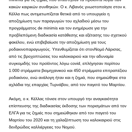
κακών καιρικών συνθηκών. Ο κ. Λιβανός γνωστοποίησε στον κ.
Κέλλα πως αντιμετωπίζεται θετικά από το υπουργείο η
αποζημίωση των παραγωγών του αχλαδιού μέσω του
προγράμματος de minimis και τον ενημέρωσε για την
προβλεπόμενη διαδικασία κατάθεσης και εξέτασης του σχετικού
φακέλου, ενώ επιβεβαίωσε την αποζημίωση για τους
ροδακινοπαραγωγούς. Υπενθυμίζεται ότι στονΝομό Λάρισας,
από τις βροχοπτώσεις του καλοκαιριού και την αδυναμία
συγκομιδής του προϊόντος λόγω covid, επλήγησαν περίπου
1.000 στρέμματα βιομηχανικού και 450 στρέμματα επιτραπέζιου
ροδακίνου, ενώ ανάλογη ήταν και η ζημιά, που σημειώθηκε στα
αχλάδια της επαρχίας Τυρνάβου, από τον παγετό του Μαρτίου.
Ακόμη, ο κ. Κέλλας τόνισε στον υπουργό την αναγκαιότητα
επίσπευσης της διαδικασίας έκδοσης των πορισμάτων από τον
ΕΛΓΑ για τις ζημιές που σημειώθηκαν από τον παγετό του
Μαρτίου του 2020 και τη χαλαζόπτωση του καλοκαιριού στις
δενδρώδεις καλλιέργειες του Νομού.