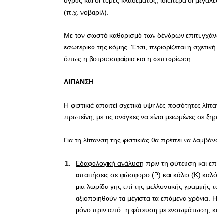
υγρός και οι τομές κλαδέματος, ιδιαίτερα οι μεγά
(π.χ. νοβαρίλ).
Με τον σωστό καθαρισμό των δένδρων επιτυγχάνετ
εσωτερικό της κόμης. Έτσι, περιορίζεται η σχετικ
όπως η βοτρυοσφαίρια και η σεπτορίωση.
ΛΙΠΑΝΣΗ
Η φιστικιά απαιτεί σχετικά υψηλές ποσότητες λίπ
πρωτεΐνη, με τις ανάγκες να είναι μειωμένες σε ξη
Για τη λίπανση της φιστικιάς θα πρέπει να λαμβάν
Εδαφολογική ανάλυση
πριν τη φύτευση και επ
απαιτήσεις σε φώσφορο (P) και κάλιο (Κ) καλ
μια λωρίδα γης επί της μελλοντικής γραμμής 
αξιοποιηθούν τα μέγιστα τα επόμενα χρόνια. 
μόνο πριν από τη φύτευση με ενσωμάτωση, κ