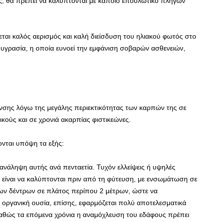
λες, θα πρέπει να καλύπτονται με κάποιο επουλωτικό πληγών
αι καλός αερισμός και καλή διείσδυση του ηλιακού φωτός στο
ή υγρασία, η οποία ευνοεί την εμφάνιση σοβαρών ασθενειών,
ανσης λόγω της μεγάλης περιεκτικότητας των καρπών της σε
ρικούς και σε χρονιά ακαρπίας φιστικεώνες.
ονται υπόψη τα εξής:
ανάληψη αυτής ανά πενταετία. Τυχόν ελλείψεις ή υψηλές
ό είναι να καλύπτονται πριν από τη φύτευση, με ενσωμάτωση σε
των δέντρων σε πλάτος περίπου 2 μέτρων, ώστε να
Η οργανική ουσία, επίσης, εφαρμόζεται πολύ αποτελεσματικά
αθώς τα επόμενα χρόνια η αναμόχλευση του εδάφους πρέπει