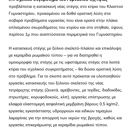
προβλέπεται η κατασκευή νέας στέγης στο κτίριο του Κλειστού
Γυμναστηρίου, προκειμένου να δοθεί οριστική λύση στα
σοβαρά προβλήματα υγρασίας που είναι ορατά στην πλάκα
οπλισμένου σκυροδέματος του κτιρίου και στο στηθαίο, ύψους
περίπου 1μ που αναπτύσσεται περιμετρικά του Γυμναστηρίου.
Η κατασκευή στέγης με ξύλινο σκελετό-πλαίσιο και επικάλυψη
με κεραμίδια ρωμαϊκού τύπου – για να διατηρηθεί η
ομοιομορφία της στέγης με τις υφιστάμενες στέγες στα λοιπά
κτίρια του σχολικού συγκροτήματος – θα δώσει οριστική λύση
στο πρόβλημα. Για το σκοπό αυτό πρόκειται να υλοποιηθούν
εργασίες κατασκευής του ξύλινου σκελετού της νέας
τετράριχτης στέγης (ζευκτά, αμείβοντες, με τεγίδες, διαδοκίδες,
στρωτήρες, κορυφοδοκούς, κλπ), εργασίες επίστρωσης με
ελαφρά ελαστομερή ασφαλτική μεμβράνη βάρους 0,5 kg/m2,
εργασίες εγκατάστασης υδρορροών και ειδικών τεμαχίων
λαμαρίνας για την απορροή των νερών της βροχής, καθώς και
εργασίες επικεράμωσης με κεραμίδια ρωμαϊκού τύπου.