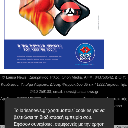
© Larisa News | Διακριτικός Τίτλος: Orion Media, ΑΦΜ: 043750542, Δ.Ο.Υ:
Καρδίτσας, Υπο/μα Λάρισας, Δ/νση: Φαρμακίδου 36 τ.κ 41222 Λάρισα, Τηλ:
2410 259100, email:
news@larisanews.gr
Αρ. Γεμή: 018804431000, Νόμιμος Εκπρόσωπος, Ιδιοκτήτης και Διαχειριστής:
Παναγιώτης Φιλίππου, Διευθύντρια: Γιαννουσά Βασιλική, Διευθύντιρα
Το larisanews.gr χρησιμοποιεί cookies για να
Σύνταξης: Μπαλαμπάνη Βασιλική.
βελτιώσει τη διαδικτυακή εμπειρία σου.
Δικαιούχος domain name Παναγιώτης Φιλίππου
Εφόσον συνεχίσεις, συμφωνείς με την χρήση
Πολιτική Απορρήτου
|
Αίτηση Διαχείρισης Προσωπικών Δεδομένων
|
Όροι χρήσης
| |
Δήλωση