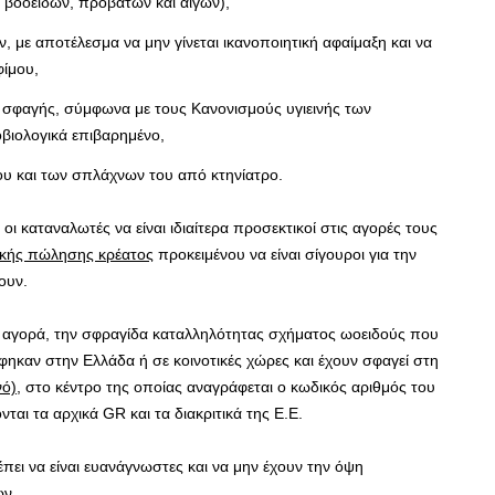
βοοειδών, προβάτων και αιγών),
 με αποτέλεσμα να μην γίνεται ικανοποιητική αφαίμαξη και να
φίμου,
ες σφαγής, σύμφωνα με τους Κανονισμούς υγιεινής των
οβιολογικά επιβαρημένο,
ιου και των σπλάχνων του από κτηνίατρο.
 καταναλωτές να είναι ιδιαίτερα προσεκτικοί στις αγορές τους
νικής πώλησης κρέατος
προκειμένου να είναι σίγουροι για την
ουν.
ν αγορά, την σφραγίδα καταλληλότητας σχήματος ωοειδούς που
καν στην Ελλάδα ή σε κοινοτικές χώρες και έχουν σφαγεί στη
νό)
, στο κέντρο της οποίας αναγράφεται ο κωδικός αριθμός του
αι τα αρχικά GR και τα διακριτικά της Ε.Ε.
ει να είναι ευανάγνωστες και να μην έχουν την όψη
ων.