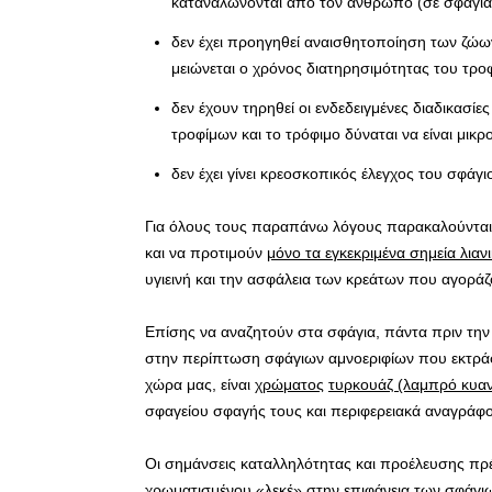
καταναλώνονται από τον άνθρωπο (σε σφάγια 
δεν έχει προηγηθεί αναισθητοποίηση των ζώων,
μειώνεται ο χρόνος διατηρησιμότητας του τρο
δεν έχουν τηρηθεί οι ενδεδειγμένες διαδικασί
τροφίμων και το τρόφιμο δύναται να είναι μικρ
δεν έχει γίνει κρεοσκοπικός έλεγχος του σφάγ
Για όλους τους παραπάνω λόγους παρακαλούνται οι
και να προτιμούν
μόνο τα εγκεκριμένα σημεία λια
υγιεινή και την ασφάλεια των κρεάτων που αγοράζ
Επίσης να αναζητούν στα σφάγια, πάντα πριν τη
στην περίπτωση σφάγιων αμνοεριφίων που εκτράφη
χώρα μας, είναι
χρώματος
τυρκουάζ (λαμπρό κυα
σφαγείου σφαγής τους και περιφερειακά αναγράφοντ
Οι σημάνσεις καταλληλότητας και προέλευσης πρέπ
χρωματισμένου «λεκέ» στην επιφάνεια των σφάγι