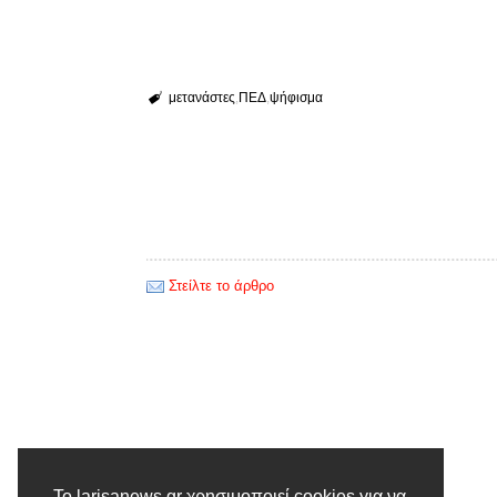
μετανάστες
ΠΕΔ
ψήφισμα
Στείλτε το άρθρο
Προηγούμενο άρθρο
Το larisanews.gr χρησιμοποιεί cookies για να