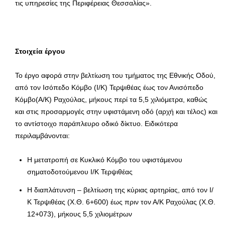
τις υπηρεσίες της Περιφέρειας Θεσσαλίας».
Στοιχεία έργου
Το έργο αφορά στην βελτίωση του τμήματος της Εθνικής Οδού,
από τον Ισόπεδο Κόμβο (Ι/Κ) Τερψιθέας έως τον Ανισόπεδο
Κόμβο(Α/Κ) Ραχούλας, μήκους περί τα 5,5 χιλιόμετρα, καθώς
και στις προσαρμογές στην υφιστάμενη οδό (αρχή και τέλος) και
το αντίστοιχο παράπλευρο οδικό δίκτυο. Ειδικότερα
περιλαμβάνονται:
Η μετατροπή σε Κυκλικό Κόμβο του υφιστάμενου
σηματοδοτούμενου Ι/Κ Τερψιθέας
Η διαπλάτυνση – βελτίωση της κύριας αρτηρίας, από τον Ι/
Κ Τερψιθέας (Χ.Θ. 6+600) έως πριν τον Α/Κ Ραχούλας (Χ.Θ.
12+073), μήκους 5,5 χιλιομέτρων