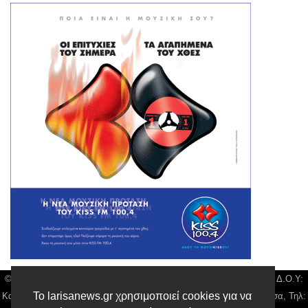
© Larisa News | Διακριτικός Τίτλος: Orion Media, ΑΦΜ: 043750542, Δ.Ο.Υ:
Το larisanews.gr χρησιμοποιεί cookies για να
Καρδίτσας, Υπο/μα Λάρισας, Δ/νση: Φαρμακίδου 36 τ.κ 41222 Λάρισα, Τηλ: