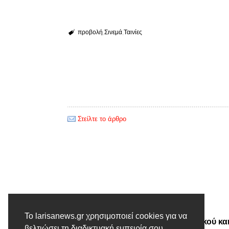
προβολή
Σινεμά
Ταινίες
Στείλτε το άρθρο
Προηγούμενο άρθρο
Το larisanews.gr χρησιμοποιεί cookies για να
Συνάντηση προέδρων Τεχνικού κα
βελτιώσει τη διαδικτυακή εμπειρία σου.