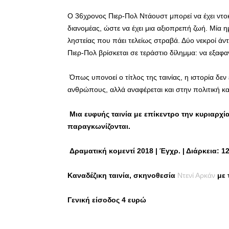
Ο 36χρονος Πιερ-Πολ Ντάουστ μπορεί να έχει ντο
διανομέας, ώστε να έχει μια αξιοπρεπή ζωή. Μία η
ληστείας που πάει τελείως στραβά. Δύο νεκροί άν
Πιερ-Πολ βρίσκεται σε τεράστιο δίλημμα: να εξαφαν
Όπως υπονοεί ο τίτλος της ταινίας, η ιστορία δεν
ανθρώπους, αλλά αναφέρεται και στην πολιτική 
Μια ευφυής ταινία με επίκεντρο την κυριαρχί
παραγκωνίζονται.
Δραματική κομεντί
2018 | Έγχρ. | Διάρκεια: 12
Καναδέζικη ταινία, σκηνοθεσία
Ντενί Αρκάν
με 
Γενική είσοδος 4 ευρώ