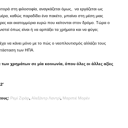
κτορά στη φιλοσοφία, αναγκάζεται όμως, να εργάζεται ως
μέρα, καθώς παραδίδει ένα πακέτο, μπαίνει στη μέση μιας
τρες και εκατομμύρια ευρώ που κείτονται στον δρόμο. Τώρα ο
ιστεί όπως είναι ή να αρπάξει τα χρήματα και να φύγει;
 έχει να κάνει μόνο με το πώς ο νεοπλουτισμός αλλάζει τους
κατάσταση των ΗΠΑ.
α των χρημάτων σε μία κοινωνία, όπου όλες οι άλλες αξίες
2′
τους:
Ρεμί Ζιράρ
,
Αλεξάντρ Λαντρί
,
Μαριπιέ Μορέν