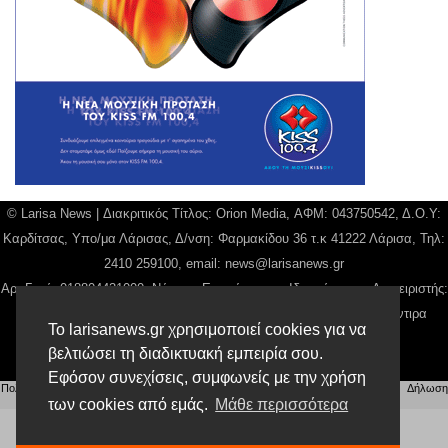
© Larisa News | Διακριτικός Τίτλος: Orion Media, ΑΦΜ: 043750542, Δ.Ο.Υ:
Καρδίτσας, Υπο/μα Λάρισας, Δ/νση: Φαρμακίδου 36 τ.κ 41222 Λάρισα, Τηλ:
2410 259100, email:
news@larisanews.gr
Αρ. Γεμή: 018804431000, Νόμιμος Εκπρόσωπος, Ιδιοκτήτης και Διαχειριστής:
Παναγιώτης Φιλίππου, Διευθύντρια: Γιαννουσά Βασιλική, Διευθύντιρα
Το larisanews.gr χρησιμοποιεί cookies για να
Σύνταξης: Μπαλαμπάνη Βασιλική.
βελτιώσει τη διαδικτυακή εμπειρία σου.
Δικαιούχος domain name Παναγιώτης Φιλίππου
Εφόσον συνεχίσεις, συμφωνείς με την χρήση
Πολιτική Απορρήτου
|
Αίτηση Διαχείρισης Προσωπικών Δεδομένων
|
Όροι χρήσης
| |
Δήλωση
Συμμόρφωσης
των cookies από εμάς.
Μάθε περισσότερα