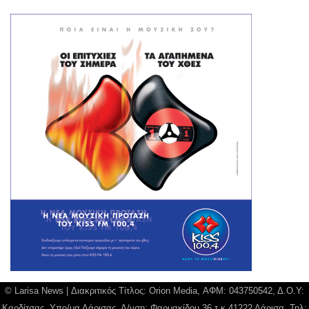
© Larisa News | Διακριτικός Τίτλος: Orion Media, ΑΦΜ: 043750542, Δ.Ο.Υ:
Καρδίτσας, Υπο/μα Λάρισας, Δ/νση: Φαρμακίδου 36 τ.κ 41222 Λάρισα, Τηλ: