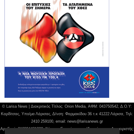
© Larisa News | Διακριτικός Τίτλος: Orion Media, ΑΦΜ: 043750542, Δ.Ο.Υ:
Καρδίτσας, Υπο/μα Λάρισας, Δ/νση: Φαρμακίδου 36 τ.κ 41222 Λάρισα, Τηλ:
2410 259100, email:
news@larisanews.gr
Αρ. Γεμή: 018804431000, Νόμιμος Εκπρόσωπος, Ιδιοκτήτης και Διαχειριστής: