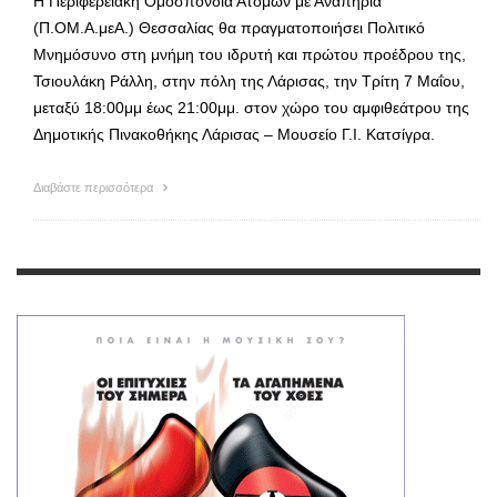
Η Περιφερειακή Ομοσπονδία Ατόμων με Αναπηρία
(Π.ΟΜ.Α.μεΑ.) Θεσσαλίας θα πραγματοποιήσει Πολιτικό
Μνημόσυνο στη μνήμη του ιδρυτή και πρώτου προέδρου της,
Τσιουλάκη Ράλλη, στην πόλη της Λάρισας, την Τρίτη 7 Μαΐου,
μεταξύ 18:00μμ έως 21:00μμ. στον χώρο του αμφιθεάτρου της
Δημοτικής Πινακοθήκης Λάρισας – Μουσείο Γ.Ι. Κατσίγρα.
Διαβάστε περισσότερα