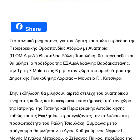
Share
Στο πολιτικό μνημόσυνο, για τον ιδρυτή και πρώτο πρόεδρο της
Περιφερειακής Ομοσπονδίας Ατόμων με Αναπηρία
(Π.ΟΜ.Α.μεΑ.) Θεσσαλίας Ράλλη Τσιουλάκη, θα παρευρεθεί και
θα μιλήσει ο πρόεδρος της ΕΣΑμεΑ Ιωάννης Βαρδακαστάνης,
την Τρίτη 7 Μαΐου στις 6 μ.μ. στον χώρο του αμφιθεάτρου της
Δημοτικής Πινακοθήκης Λάρισας – Μουσείο Γ.Ι. Κατσίγρα,
Στην εκδήλωση θα μιλήσουν αιρετά στελέχη του αναπηρικού
κινήματος καθώς και διακεκριμένοι επιστήμονες από τον χώρο
της Ιατρικής, της Τοπικής και Περιφερειακής Αυτοδιοίκησης
καθώς και της Εκκλησίας, προσεγγίζοντας την πολυδιάστατη
προσωπικότητα του Ράλλη Τσιουλάκη. Σύμφωνα με το
πρόγραμμα θα μιλήσουν: ο Άγιος Καθηγούμενος Νήφων Ι.
Μονής Μεγάλου Μετεώρου, ο Στέφανος Πάικος, πρόεδρος της