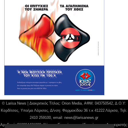
© Larisa News | Διακριτικός Τίτλος: Orion Media, ΑΦΜ: 043750542, Δ.Ο.Υ:
Καρδίτσας, Υπο/μα Λάρισας, Δ/νση: Φαρμακίδου 36 τ.κ 41222 Λάρισα, Τηλ:
2410 259100, email:
news@larisanews.gr
Αρ. Γεμή: 018804431000, Νόμιμος Εκπρόσωπος, Ιδιοκτήτης και Διαχειριστής: