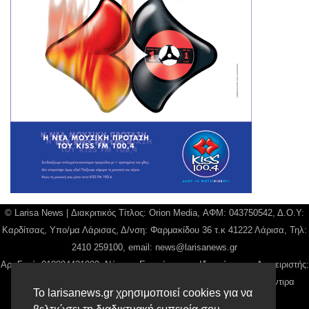
© Larisa News | Διακριτικός Τίτλος: Orion Media, ΑΦΜ: 043750542, Δ.Ο.Υ:
Καρδίτσας, Υπο/μα Λάρισας, Δ/νση: Φαρμακίδου 36 τ.κ 41222 Λάρισα, Τηλ:
2410 259100, email:
news@larisanews.gr
Αρ. Γεμή: 018804431000, Νόμιμος Εκπρόσωπος, Ιδιοκτήτης και Διαχειριστής:
Παναγιώτης Φιλίππου, Διευθύντρια: Γιαννουσά Βασιλική, Διευθύντιρα
Το larisanews.gr χρησιμοποιεί cookies για να
Σύνταξης: Μπαλαμπάνη Βασιλική.