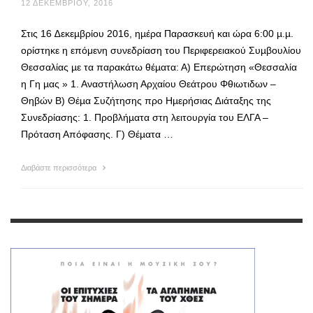
12 ΔΕΚΕΜΒΡΊΟΥ, 2016
Στις 16 ∆εκεµβρίου 2016, ηµέρα Παρασκευή και ώρα 6:00 µ.µ.
ορίστηκε η επόμενη συνεδρίαση του Περιφερειακού Συµβουλίου
Θεσσαλίας µε τα παρακάτω θέµατα: Α) Επερώτηση «Θεσσαλία
η Γη µας » 1. Αναστήλωση Αρχαίου Θεάτρου Φθιωτιδων –
Θηβών Β) Θέµα Συζήτησης προ Ηµερήσιας ∆ιάταξης της
Συνεδρίασης: 1. Προβλήµατα στη λειτουργία του ΕΛΓΑ –
Πρόταση Απόφασης. Γ) Θέµατα …
Διαβάστε περισσότερα