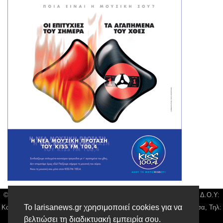
© Larisa News | Διακριτικός Τίτλος: Orion Media, ΑΦΜ: 043750542, Δ.Ο.Υ:
Το larisanews.gr χρησιμοποιεί cookies για να
Καρδίτσας, Υπο/μα Λάρισας, Δ/νση: Φαρμακίδου 36 τ.κ 41222 Λάρισα, Τηλ:
βελτιώσει τη διαδικτυακή εμπειρία σου.
2410 259100, email:
news@larisanews.gr