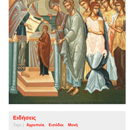
Ειδήσεις
Tags |
Αγρυπνία
Εισόδια
Μονή