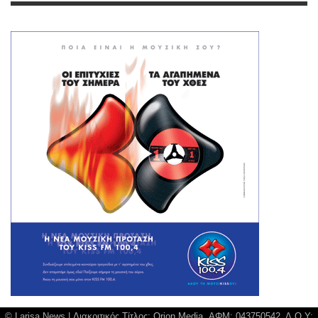
© Larisa News | Διακριτικός Τίτλος: Orion Media, ΑΦΜ: 043750542, Δ.Ο.Υ: